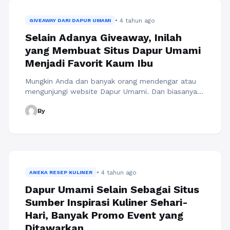
Berikut resep sederhana tempe kacang teri yang ...
Baca Selengkapnya
• 4 tahun ago
GIVEAWAY DARI DAPUR UMAMI
Selain Adanya Giveaway, Inilah
yang Membuat Situs Dapur Umami
Menjadi Favorit Kaum Ibu
Mungkin Anda dan banyak orang mendengar atau
mengunjungi website Dapur Umami. Dan biasanya
banyak pengunjung yang menyukai Dapur Umami
By
karena banyaknya resep yang disediakan di situs
tersebut. Tidak hanya sekadar banyaknya resep
yang disediakan di situs Dapur Umami, akan tetapi
sebagian pengguna sangat berharga bagi Dapur
Umami karena dia menginspirasi tetapi tidak
membatasi, dan justru ...
Baca Selengkapnya
• 4 tahun ago
ANEKA RESEP KULINER
Dapur Umami Selain Sebagai Situs
Sumber Inspirasi Kuliner Sehari-
Hari, Banyak Promo Event yang
Ditawarkan