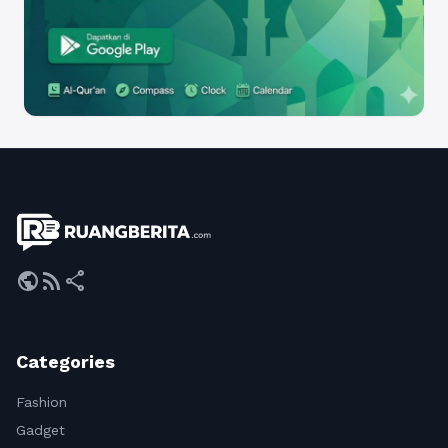
public
rss_feed
share
Categories
Fashion
Gadget