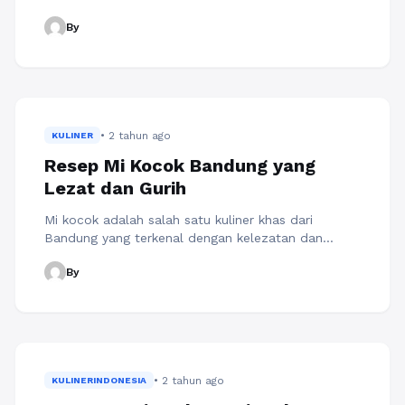
masyarakat. Singkatan dari Bakso Tahu Goreng,
By
batagor merupakan perpaduan antara bakso ikan,
tahu, dan kulit pangsit yang digoreng hingga crispy.
Rasanya yang gurih dan lezat membuat batagor
selalu menjadi pilihan favorit untuk camilan
maupun hidangan utama. Nah, jika Anda ingin
mencoba ...
Baca Selengkapnya
• 2 tahun ago
KULINER
Resep Mi Kocok Bandung yang
Lezat dan Gurih
Mi kocok adalah salah satu kuliner khas dari
Bandung yang terkenal dengan kelezatan dan
keunikan rasanya. Mi kocok sendiri merupakan Mi
By
yang disajikan dengan kuah khas yang gurih dan
segar. Mi kocok Bandung menjadi ikon kuliner yang
identik dengan kota kembang di Jawa Barat. Bagi
pecinta kuliner, mencicipi mi kocok Bandung
merupakan pengalaman yang tidak ...
Baca
Selengkapnya
• 2 tahun ago
KULINERINDONESIA