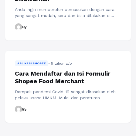
Anda ingin memperoleh pemasukan dengan cara
yang sangat mudah, seru dan bisa dilakukan di
rumah? Ini bisa Anda lakukan melalui Umami agent.
By
Yaitu dengan cara hanya berbagi resep masakan
andalan Anda di website Dapur Umami. Disana
Umami agent bisa upload menu faforit Anda untuk
mendapatkan stamp Teruji Umami warna hijau dan
Umami Agent. Dapur Umami ...
Baca Selengkapnya
• 5 tahun ago
APLIKASI SHOPEE
Cara Mendaftar dan Isi Formulir
Shopee Food Merchant
Dampak pandemi Covid-19 sangat dirasakan oleh
pelaku usaha UMKM. Mulai dari peraturan
pemerintah yang membatasi kegiatan masyarakat,
By
demi mengatasi terjadinya lonjakan angka Covid di
Indonesia. Khususnya pelaku usaha kuliner baik
pedagang kaki lima, catering rumahan, warung
hingga restoran yang tentunya membuat
pendapatan menjadi menurun, bahkan merugi.