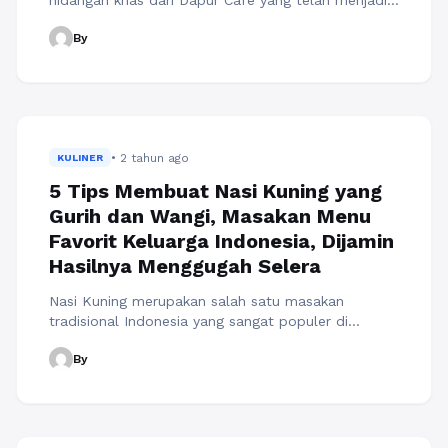
hidangan khas dari Dapur Cafe yang telah menjadi
favorit di kalangan pecinta kuliner internasional.
By
Hidangan ini menggabungkan cita rasa Indonesia
dengan teknik memasak yang khas, menciptakan
paduan rasa yang menggugah selera. Berikut ini
adalah resep sederhana untuk membuat Beef
Black Pepper Rice ala Cafe yang bisa Anda coba ...
Baca Selengkapnya
• 2 tahun ago
KULINER
5 Tips Membuat Nasi Kuning yang
Gurih dan Wangi, Masakan Menu
Favorit Keluarga Indonesia, Dijamin
Hasilnya Menggugah Selera
Nasi Kuning merupakan salah satu masakan
tradisional Indonesia yang sangat populer di
kalangan masyarakat. Warnanya yang kuning cerah
By
dan aroma rempah-rempah yang khas membuat
Nasi Kuning selalu menjadi pilihan favorit dalam
berbagai acara, mulai dari sarapan pagi hingga
jamuan makan keluarga. Untuk mendapatkan hasil
yang sempurna, berikut adalah 5 tips membuat