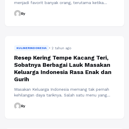
menjadi favorit banyak orang, terutama ketika
disantap sebagai teman secangkir kopi atau teh di
By
waktu santai. Kali ini, kita akan berbagi resep donat
maizena menul yang pasti akan menambah
kelezatan camilan Anda. Resep donat maizena
menul ini menjadi pilihan yang tepat untuk Anda
yang ingin mencoba variasi donat ...
Baca
Selengkapnya
• 2 tahun ago
KULINERINDONESIA
Resep Kering Tempe Kacang Teri,
Sobatnya Berbagai Lauk Masakan
Keluarga Indonesia Rasa Enak dan
Gurih
Masakan Keluarga Indonesia memang tak pernah
kehilangan daya tariknya. Salah satu menu yang
selalu menjadi favorit adalah tempe kacang teri.
By
Gimana enggak? Tempe yang renyah dan gurih,
disajikan dengan kacang dan teri yang memberi
sentuhan gurih serta sedikit rasa asin. Dijamin pas
banget menjadi teman makan nasi hangatmu.