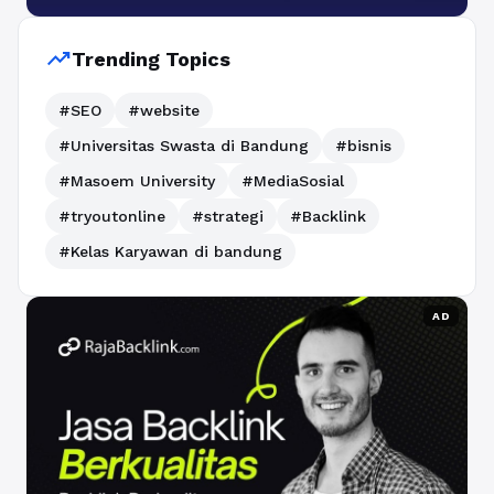
trending_up
Trending Topics
#SEO
#website
#Universitas Swasta di Bandung
#bisnis
#Masoem University
#MediaSosial
#tryoutonline
#strategi
#Backlink
#Kelas Karyawan di bandung
AD