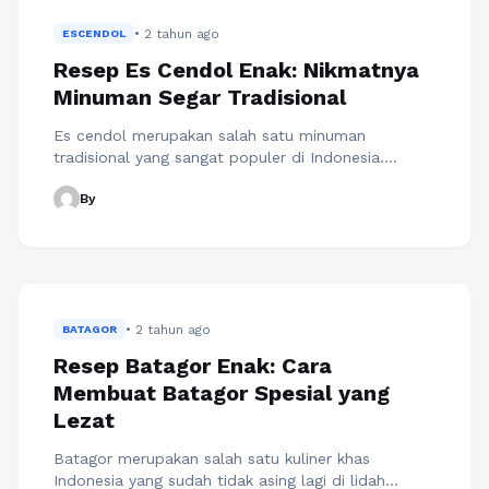
Nasi Kuning yang gurih ...
Baca Selengkapnya
• 2 tahun ago
ESCENDOL
Resep Es Cendol Enak: Nikmatnya
Minuman Segar Tradisional
Es cendol merupakan salah satu minuman
tradisional yang sangat populer di Indonesia.
Minuman ini biasanya terbuat dari tepung beras
By
yang dicampur dengan santan dan gula merah. Es
cendol seringkali dihidangkan dengan es serut dan
sirup merah, sehingga menjadi pilihan minuman
yang menyegarkan di musim panas. Bagi pecinta
kuliner, es cendol tentu menjadi salah satu
rekomendasi ...
Baca Selengkapnya
• 2 tahun ago
BATAGOR
Resep Batagor Enak: Cara
Membuat Batagor Spesial yang
Lezat
Batagor merupakan salah satu kuliner khas
Indonesia yang sudah tidak asing lagi di lidah