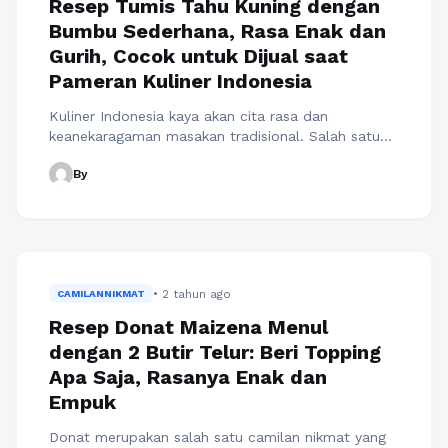
Resep Tumis Tahu Kuning dengan
Bumbu Sederhana, Rasa Enak dan
Gurih, Cocok untuk Dijual saat
Pameran Kuliner Indonesia
Kuliner Indonesia kaya akan cita rasa dan
keanekaragaman masakan tradisional. Salah satu
masakan rumah yang tidak boleh dilewatkan
By
adalah Tumis Tahu Kuning. Tumis Tahu Kuning
adalah hidangan khas Indonesia yang memiliki rasa
enak dan gurih, cocok untuk dihidangkan sebagai
menu utama maupun dijual saat pameran kuliner.
Berikut ini adalah resep sederhana untuk membuat
Tumis Tahu ...
Baca Selengkapnya
• 2 tahun ago
CAMILANNIKMAT
Resep Donat Maizena Menul
dengan 2 Butir Telur: Beri Topping
Apa Saja, Rasanya Enak dan
Empuk
Donat merupakan salah satu camilan nikmat yang