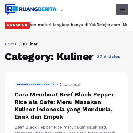
menu
ru dan materi lengkap hanya di YukBelajar.com. Mulai langkah su
BREAKING
Home
/
Kuliner
Category: Kuliner
27 Articles
• 2 tahun ago
BEEFBLACKPEPPERRICE
Cara Membuat Beef Black Pepper
Rice ala Cafe: Menu Masakan
Kuliner Indonesia yang Mendunia,
Enak dan Empuk
Beef Black Pepper Rice merupakan salah satu