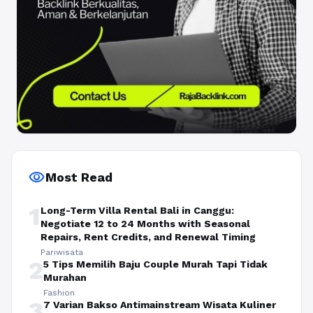
visibility
Most Read
1
Long-Term Villa Rental Bali in Canggu:
Negotiate 12 to 24 Months with Seasonal
Repairs, Rent Credits, and Renewal Timing
Pariwisata
2
5 Tips Memilih Baju Couple Murah Tapi Tidak
Murahan
Fashion
3
7 Varian Bakso Antimainstream Wisata Kuliner