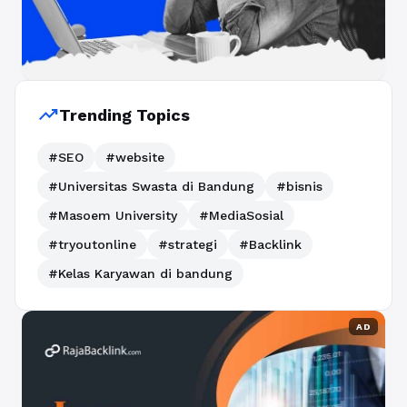
trending_up
Trending Topics
#SEO
#website
#Universitas Swasta di Bandung
#bisnis
#Masoem University
#MediaSosial
#tryoutonline
#strategi
#Backlink
#Kelas Karyawan di bandung
AD