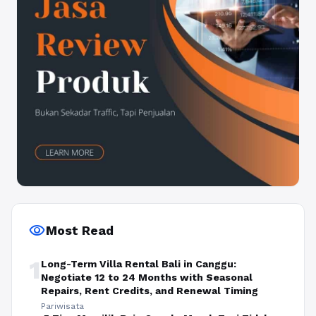
visibility
Most Read
1
Long-Term Villa Rental Bali in Canggu:
Negotiate 12 to 24 Months with Seasonal
Repairs, Rent Credits, and Renewal Timing
Pariwisata