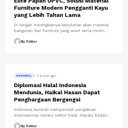
Elite Papan UPVC, Solusi Material
Furniture Modern Pengganti Kayu
yang Lebih Tahan Lama
Di tengah meningkatnya kebutuhan akan material
bangunan dan furniture yang awet serta minim
perawatan, penggunaan bahan konvensional seperti
By Editor
kayu mulai menghadapi berbagai tantangan.
Masalah rayap, pelapukan akibat air, hingga risiko
kebakaran membuat banyak orang mencari
alternatif yang lebih unggul. Salah satu solusi yang
kini semakin diminati adalah penggunaan papan
UPVC dari www.elitepapanupvc.co.id menawarkan
• 2 bulan ago
material modern dengan ...
NASIONAL
Baca Selengkapnya
Diplomasi Halal Indonesia
Mendunia, Haikal Hasan Dapat
Penghargaan Bergengsi
Indonesia kembali memperoleh pengakuan
internasional melalui sektor halal. Kepala Badan
Penyelenggara Jaminan Produk Halal (BPJPH),
By Editor
Ahmad Haikal Hasan, resmi menerima gelar