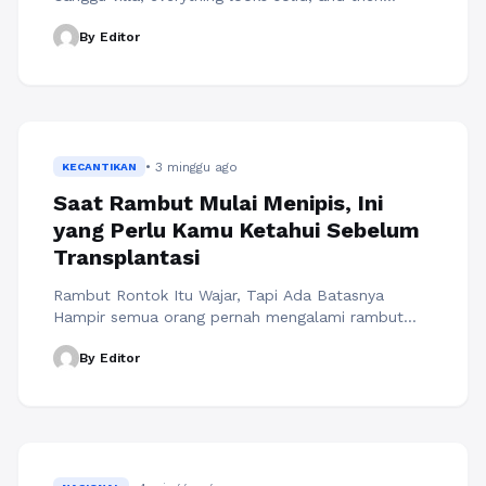
cooling season hits. A plumbing issue, humidity
By Editor
related repairs, or landscaping problems take
longer than expected, and suddenly your “monthly”
cost feels higher than you planned. That is where
this guide helps. You will learn a negotiation ...
Baca Selengkapnya
• 3 minggu ago
KECANTIKAN
Saat Rambut Mulai Menipis, Ini
yang Perlu Kamu Ketahui Sebelum
Transplantasi
Rambut Rontok Itu Wajar, Tapi Ada Batasnya
Hampir semua orang pernah mengalami rambut
rontok. Saat keramas, menyisir, atau bangun tidur,
By Editor
beberapa helai rambut yang tertinggal biasanya
masih dianggap normal. Namun, ceritanya akan
berbeda kalau jumlah rambut yang rontok terus
bertambah setiap hari hingga mulai terlihat area
kepala yang semakin tipis. Kondisi ini sering
membuat seseorang ...
Baca Selengkapnya