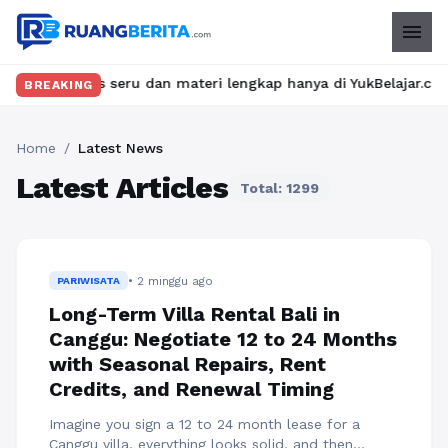
menu
 kelas seru dan materi lengkap hanya di YukBelajar.com. Mulai l
BREAKING
Home
/
Latest News
Latest Articles
Total: 1299
• 2 minggu ago
PARIWISATA
Long-Term Villa Rental Bali in
Canggu: Negotiate 12 to 24 Months
with Seasonal Repairs, Rent
Credits, and Renewal Timing
Imagine you sign a 12 to 24 month lease for a
Canggu villa, everything looks solid, and then