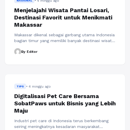
• 4 minggu ago
NASIONAL
Menjelajahi Wisata Pantai Losari,
Destinasi Favorit untuk Menikmati
Makassar
Makassar dikenal sebagai gerbang utama Indonesia
bagian timur yang memiliki banyak destinasi wisata
menarik. Salah satu tempat yang selalu masuk
By Editor
dalam daftar kunjungan wisatawan adalah wisata
Pantai Losari. Berlokasi di pusat kota, kawasan ini
menjadi ikon pariwisata Sulawesi Selatan sekaligus
ruang publik yang ramai dikunjungi setiap hari.
Pantai Losari menawarkan pengalaman berbeda
dibandingkan pantai pada umumnya. ...
Baca
• 4 minggu ago
Selengkapnya
TIPS
Digitalisasi Pet Care Bersama
SobatPaws untuk Bisnis yang Lebih
Maju
Industri pet care di Indonesia terus berkembang
seiring meningkatnya kesadaran masyarakat