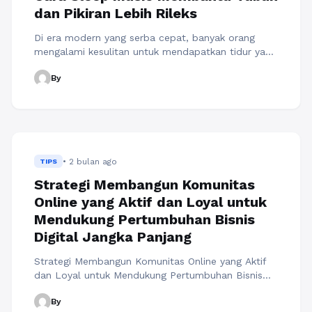
dan Pikiran Lebih Rileks
Di era modern yang serba cepat, banyak orang
mengalami kesulitan untuk mendapatkan tidur yang
berkualitas. Tekanan pekerjaan, aktivitas yang
By
padat, penggunaan perangkat digital sebelum tidur,
hingga berbagai pikiran yang memenuhi kepala
sering kali membuat seseorang sulit beristirahat
dengan optimal. Akibatnya, tubuh terasa lelah saat
bangun di pagi hari dan produktivitas pun menurun.
Untuk mengatasi masalah ...
Baca Selengkapnya
• 2 bulan ago
TIPS
Strategi Membangun Komunitas
Online yang Aktif dan Loyal untuk
Mendukung Pertumbuhan Bisnis
Digital Jangka Panjang
Strategi Membangun Komunitas Online yang Aktif
dan Loyal untuk Mendukung Pertumbuhan Bisnis
Digital Jangka Panjang menjadi salah satu
By
pendekatan yang semakin penting dalam dunia