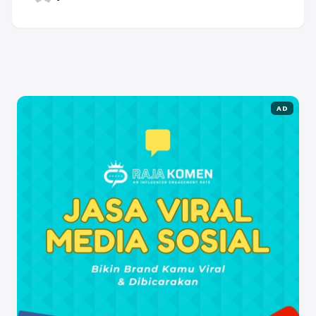
tubuh kita. Selain untuk pengobatan tanaman obat
yang kita tanam bisa membuat halaman lebih sejuk
dan asri tentunya. Ada juga jenis tanaman obat yg
memiliki bunga, tentunya itu ...
Baca Selengkapnya
AD