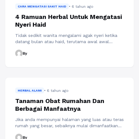
beberapa manfaat ...
Baca Selengkapnya
• 6 tahun ago
CARA MENGATASI SAKIT HAID
4 Ramuan Herbal Untuk Mengatasi
Nyeri Haid
Tidak sedikit wanita mengalami agak nyeri ketika
datang bulan atau haid, terutama awal awal
datangnya masa sakit haid atau mensturasi.
By
Padahal sebelumnya saat haid mereka tidak
merasa nyeri atau mungkin belum banyak seperti
sekarang. Saat munculnya rasa sakit haid tersebut
tentunya akan sangat mengganggu aktivitas sehari
hari terutama bagi para ibu yang saat ini sedang ...
Baca Selengkapnya
• 6 tahun ago
HERBAL ALAMI
Tanaman Obat Rumahan Dan
Berbagai Manfaatnya
Jika anda mempunyai halaman yang luas atau teras
rumah yang besar, sebaiknya mulai dimanfaatkan
untuk mulai menanam tanaman obat atau tanaman
By
yang mengandung banyak manfaat bagi kesehatan