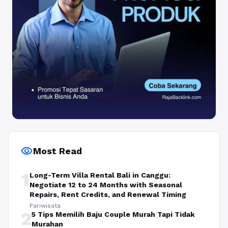
visibility
Most Read
1
Long-Term Villa Rental Bali in Canggu:
Negotiate 12 to 24 Months with Seasonal
Repairs, Rent Credits, and Renewal Timing
Pariwisata
2
5 Tips Memilih Baju Couple Murah Tapi Tidak
Murahan