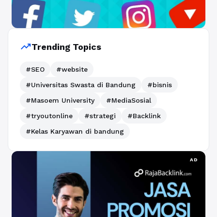
trending_up
Trending Topics
#SEO
#website
#Universitas Swasta di Bandung
#bisnis
#Masoem University
#MediaSosial
#tryoutonline
#strategi
#Backlink
#Kelas Karyawan di bandung
AD