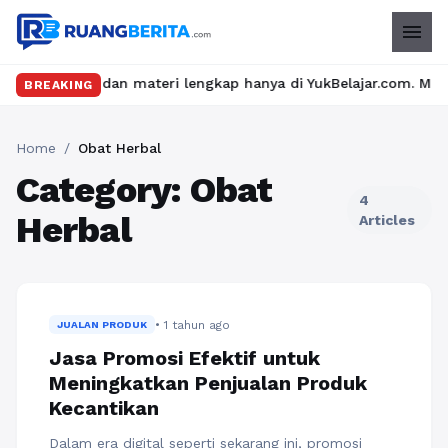
menu
as seru dan materi lengkap hanya di YukBelajar.com. Mulai langk
BREAKING
Home
/
Obat Herbal
Category: Obat
4
Herbal
Articles
• 1 tahun ago
JUALAN PRODUK
Jasa Promosi Efektif untuk
Meningkatkan Penjualan Produk
Kecantikan
Dalam era digital seperti sekarang ini, promosi