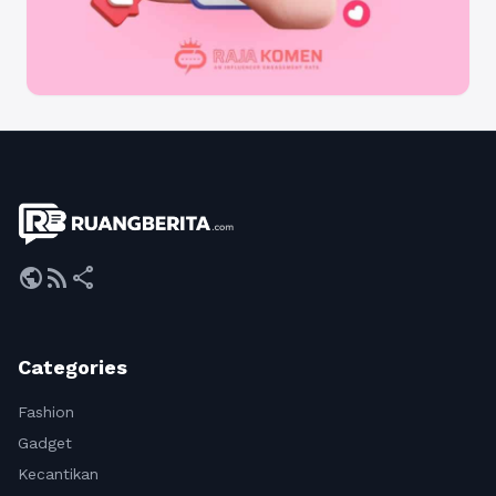
public
rss_feed
share
Categories
Fashion
Gadget
Kecantikan