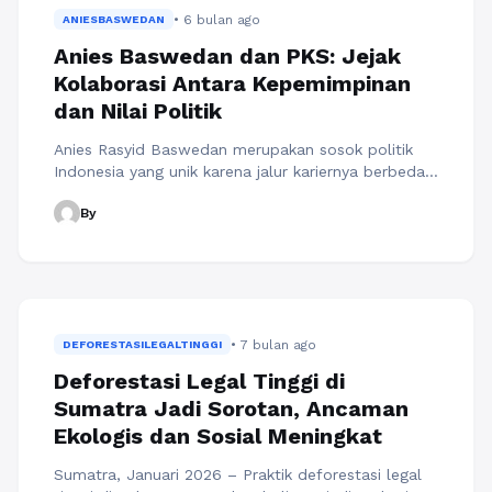
Sholat bukan hanya kewajiban, ...
Baca
• 6 bulan ago
Selengkapnya
ANIESBASWEDAN
Anies Baswedan dan PKS: Jejak
Kolaborasi Antara Kepemimpinan
dan Nilai Politik
Anies Rasyid Baswedan merupakan sosok politik
Indonesia yang unik karena jalur kariernya berbeda
dari mayoritas politisi lain. Ia tidak lahir dari proses
By
kaderisasi partai, melainkan meniti perjalanan dari
dunia akademik, pengalaman sosial, dan
keterlibatan aktif dalam wacana publik. Latar
belakang ini membentuk karakter
kepemimpinannya: berbasis gagasan, berpegang
pada nilai, dan mengutamakan pendekatan rasional
• 7 bulan ago
dalam pengambilan ...
DEFORESTASILEGALTINGGI
Baca Selengkapnya
Deforestasi Legal Tinggi di
Sumatra Jadi Sorotan, Ancaman
Ekologis dan Sosial Meningkat
Sumatra, Januari 2026 – Praktik deforestasi legal