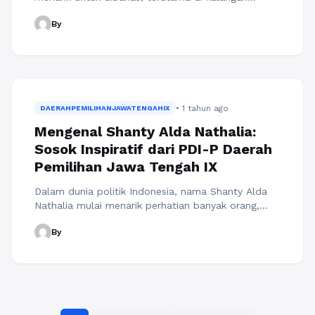
masyarakat yang mengikuti perkembangan dunia
By
politik. Sebagai anggota Partai Kebangkitan Bangsa
(PKB) yang mewakili Daerah Pemilihan Jawa
Tengah IX, Eka Widodo menjadi salah satu figur
yang diperhitungkan. Melalui artikel ini, kita akan
menggali lebih dalam mengenai profil Eka Widodo
(PKB) Daerah Pemilihan ...
Baca Selengkapnya
• 1 tahun ago
DAERAHPEMILIHANJAWATENGAHIX
Mengenal Shanty Alda Nathalia:
Sosok Inspiratif dari PDI-P Daerah
Pemilihan Jawa Tengah IX
Dalam dunia politik Indonesia, nama Shanty Alda
Nathalia mulai menarik perhatian banyak orang,
terutama di kalangan pemilih muda dan
By
masyarakat yang menginginkan perubahan. Sebagai
calon legislatif dari Partai Demokrasi Indonesia
Perjuangan (PDI-P) untuk Daerah Pemilihan Jawa
Tengah IX, profil Shanty Alda Nathalia (PDI-P)
Daerah Pemilihan Jawa Tengah IX menjadi sorotan
banyak pihak. Dalam artikel ini, ...
Baca