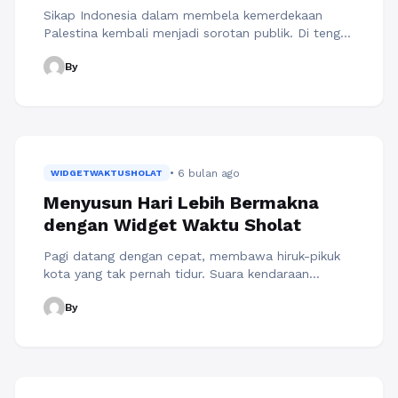
Sikap Indonesia dalam membela kemerdekaan
Palestina kembali menjadi sorotan publik. Di tengah
dinamika politik global dan konflik berkepanjangan
By
di Timur Tengah, posisi Indonesia dinilai tetap
konsisten dalam mendukung perjuangan rakyat
Palestina. Haikal Hassan turut menyampaikan
pendapatnya mengenai hal tersebut, menegaskan
bahwa dukungan Indonesia bukanlah sikap sesaat,
melainkan prinsip yang berakar kuat pada nilai
• 6 bulan ago
konstitusi dan ...
WIDGETWAKTUSHOLAT
Baca Selengkapnya
Menyusun Hari Lebih Bermakna
dengan Widget Waktu Sholat
Pagi datang dengan cepat, membawa hiruk-pikuk
kota yang tak pernah tidur. Suara kendaraan
bersahut-sahutan, langkah orang-orang yang
By
tergesa, dan aktivitas harian yang menumpuk
menciptakan suasana sibuk yang hampir tak
memberi jeda. Di tengah semua itu, seorang Muslim
memiliki pengingat yang tak boleh dilewatkan: lima
waktu sholat—Subuh, Zuhur, Asar, Magrib, dan Isya.