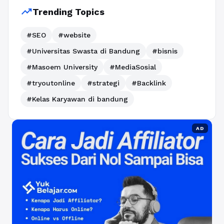
trending_up
Trending Topics
#SEO
#website
#Universitas Swasta di Bandung
#bisnis
#Masoem University
#MediaSosial
#tryoutonline
#strategi
#Backlink
#Kelas Karyawan di bandung
AD