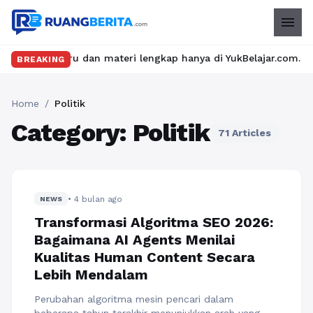
menu
s seru dan materi lengkap hanya di YukBelajar.com. Mulai langka
BREAKING
Home
/
Politik
Category: Politik
71 Articles
• 4 bulan ago
NEWS
Transformasi Algoritma SEO 2026:
Bagaimana AI Agents Menilai
Kualitas Human Content Secara
Lebih Mendalam
Perubahan algoritma mesin pencari dalam