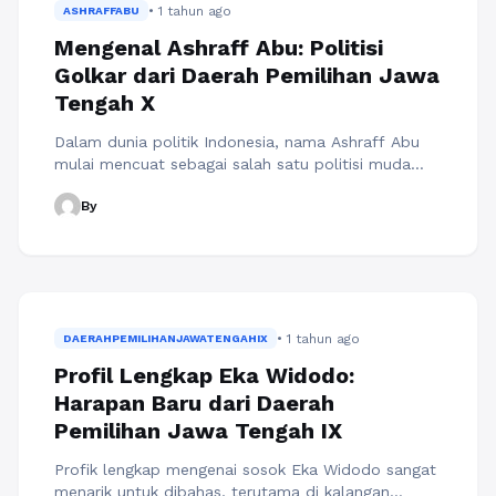
• 1 tahun ago
Masyarakat modern cenderung mengakses
ASHRAFFABU
informasi ...
Baca Selengkapnya
Mengenal Ashraff Abu: Politisi
Golkar dari Daerah Pemilihan Jawa
Tengah X
Dalam dunia politik Indonesia, nama Ashraff Abu
mulai mencuat sebagai salah satu politisi muda
yang aktif berdedikasi di Partai Golkar. Melalui
By
artikel ini, kita akan menggali lebih dalam tentang
Profil Ashraff Abu (Golkar) Daerah Pemilihan Jawa
Tengah X, serta perannya dalam mengembangkan
daerah ini. Ashraff Abu tidak hanya terlibat dalam
politik, tetapi juga berkomitmen untuk ...
Baca
Selengkapnya
• 1 tahun ago
DAERAHPEMILIHANJAWATENGAHIX
Profil Lengkap Eka Widodo:
Harapan Baru dari Daerah
Pemilihan Jawa Tengah IX
Profik lengkap mengenai sosok Eka Widodo sangat
menarik untuk dibahas, terutama di kalangan