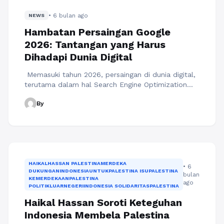
melalui strategi internet marketing dapat
• 6 bulan ago
dioptimalkan dengan penerapan loyalty program
NEWS
digital yang ...
Baca Selengkapnya
Hambatan Persaingan Google
2026: Tantangan yang Harus
Dihadapi Dunia Digital
Memasuki tahun 2026, persaingan di dunia digital,
terutama dalam hal Search Engine Optimization
(SEO) untuk mendapatkan posisi terbaik di Google,
By
menjadi semakin kompleks dan menantang.
Hambatan persaingan ini tidak hanya berasal dari
perubahan algoritma pencarian, tetapi juga dari
perubahan perilaku pengguna, dominasi teknologi
AI, serta munculnya standar kualitas konten yang
semakin tinggi. Pemilik bisnis, pembuat ...
Baca
Selengkapnya
HAIKALHASSAN PALESTINAMERDEKA
• 6
DUKUNGANINDONESIAUNTUKPALESTINA ISUPALESTINA
bulan
KEMERDEKAANPALESTINA
ago
POLITIKLUARNEGERIINDONESIA SOLIDARITASPALESTINA
Haikal Hassan Soroti Keteguhan
Indonesia Membela Palestina