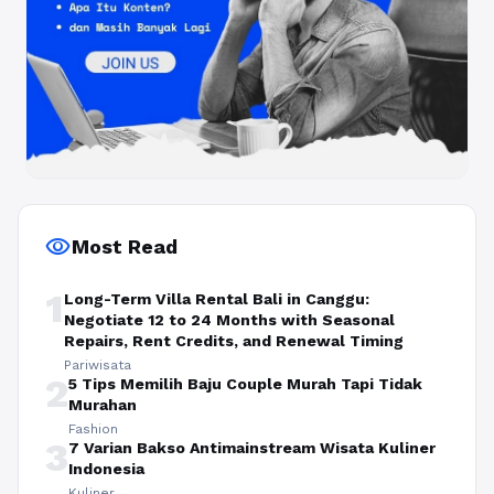
visibility
Most Read
1
Long-Term Villa Rental Bali in Canggu:
Negotiate 12 to 24 Months with Seasonal
Repairs, Rent Credits, and Renewal Timing
Pariwisata
2
5 Tips Memilih Baju Couple Murah Tapi Tidak
Murahan
Fashion
3
7 Varian Bakso Antimainstream Wisata Kuliner
Indonesia
Kuliner