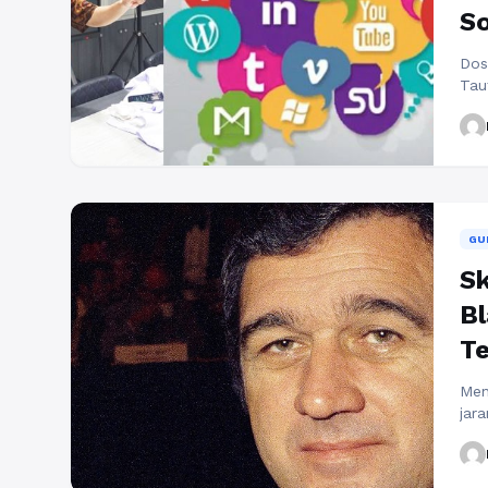
So
Dos
Tau
men
ten
men
era
sal
Sel
GU
Sk
Bl
T
Men
jar
jab
ter
Ten