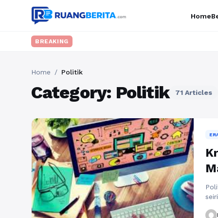
Home
Be
BREAKING
Home
/
Politik
Category: Politik
71 Articles
ER
Kr
M
Pol
sei
saat
mem