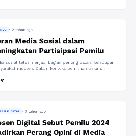
 pemerintahan. Kreativitas digital dalam political
keting telah membawa pengaruh yang signifikan dalam
ses kampanye politik dan pemilihan umum. Kreativitas
tal dalam Political Marketing ...
Baca Selengkapnya
• 2 tahun ago
MILU
ran Media Sosial dalam
ningkatan Partisipasi Pemilu
ia sosial telah menjadi bagian penting dalam kehidupan
yarakat modern. Dalam konteks pemilihan umum
milu), media sosial memiliki peran yang signifikan dalam
By
ingkatkan partisipasi masyarakat. Dengan semakin
snya penetrasi internet dan penggunaan media sosial di
onesia, peran media sosial dalam pemilu menjadi semakin
al. Pada pemilu, media sosial memiliki peran penting
am menyebarkan informasi terkait ...
Baca Selengkapnya
• 3 tahun ago
SEN DIGITAL
sen Digital Sebut Pemilu 2024
dirkan Perang Opini di Media