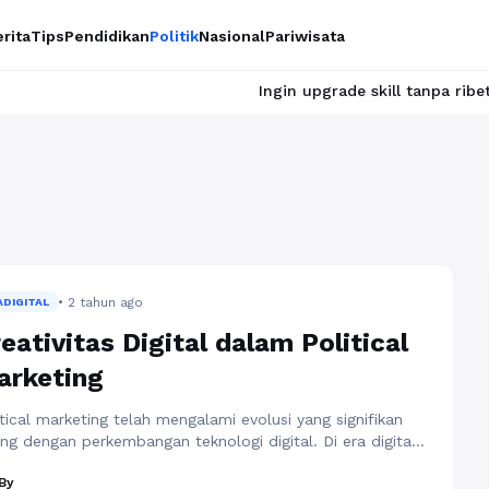
rita
Tips
Pendidikan
Politik
Nasional
Pariwisata
Ingin upgrade skill tanpa ribet? Temukan ke
• 2 tahun ago
ADIGITAL
eativitas Digital dalam Political
arketing
itical marketing telah mengalami evolusi yang signifikan
ring dengan perkembangan teknologi digital. Di era digital
 ini, kreativitas digital telah menjadi kunci utama dalam
By
engaruhi pandangan dan perilaku publik terhadap politik