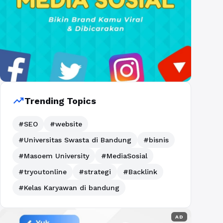
trending_up
Trending Topics
#SEO
#website
#Universitas Swasta di Bandung
#bisnis
#Masoem University
#MediaSosial
#tryoutonline
#strategi
#Backlink
#Kelas Karyawan di bandung
AD