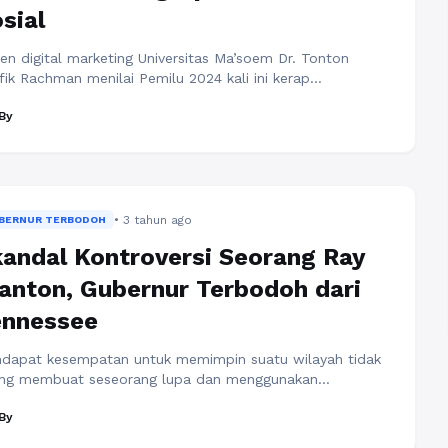
sial
en digital marketing Universitas Ma’soem Dr. Tonton
fik Rachman menilai Pemilu 2024 kali ini kerap
ghadirkan perang di media sosial. Adapun hal ini
By
tunya tak lepas dari tren masyarakat yang kini lebih suka
dapatkan berita di media sosial dari unggahan netizen. Di
 serba digital seperti sekarang, media sosial telah menjadi
ah satu alat yang paling berpengaruh ...
Baca
engkapnya
• 3 tahun ago
BERNUR TERBODOH
andal Kontroversi Seorang Ray
anton, Gubernur Terbodoh dari
ennessee
dapat kesempatan untuk memimpin suatu wilayah tidak
ang membuat seseorang lupa dan menggunakan
atannya tersebut untuk kepentingan pribadi dan kelompok
By
tentu. Hal ini juga dilakukan oleh gubernur negara bagian
nessee, Amerika Serikat. Sebagai akibat, gubernur yang