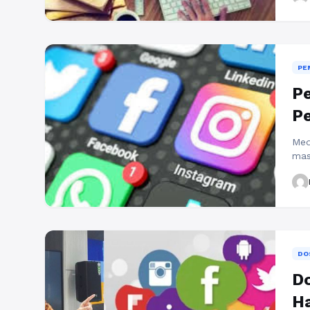
dan
mar
pro
Digi
PE
Pe
Pe
Med
mas
(Pe
men
lua
Ind
vit
dal
DO
Do
Ha