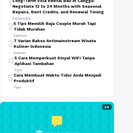
1
Long-Term Villa Rental Bali in Canggu:
Negotiate 12 to 24 Months with Seasonal
Repairs, Rent Credits, and Renewal Timing
Pariwisata
2
5 Tips Memilih Baju Couple Murah Tapi
Tidak Murahan
Fashion
3
7 Varian Bakso Antimainstream Wisata
Kuliner Indonesia
Kuliner
4
5 Cara Memperkuat Sinyal WiFi Tanpa
Aplikasi Tambahan
Tips
5
Cara Membuat Waktu Tidur Anda Menjadi
Produktif
Tips
AD