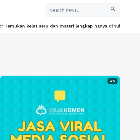
search
las seru dan materi lengkap hanya di YukBelajar.com. Mulai lang
AD