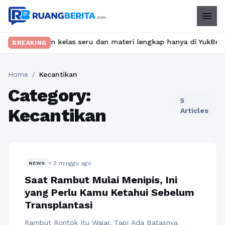
menu
 Temukan kelas seru dan materi lengkap hanya di YukBelajar.com.
BREAKING
Home
/
Kecantikan
Category:
5
Kecantikan
Articles
• 3 minggu ago
NEWS
Saat Rambut Mulai Menipis, Ini
yang Perlu Kamu Ketahui Sebelum
Transplantasi
Rambut Rontok Itu Wajar, Tapi Ada Batasnya