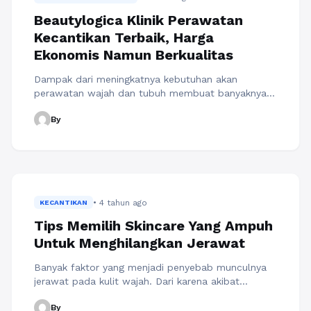
Beautylogica Klinik Perawatan
Kecantikan Terbaik, Harga
Ekonomis Namun Berkualitas
Dampak dari meningkatnya kebutuhan akan
perawatan wajah dan tubuh membuat banyaknya
klikik kecantikan yang bermunculan di berbagai
By
kota. Dan jenis-jenis perawatan yang tersedia dan
yang ditawarkan pun beragam. Salah satunya
adalah Beautylogica yaitu sebuah Klinik Kecantikan
Terbaik yang memiliki cabang di berbagai kota di
Indonesia. Beautylogica klinik tidak hanya
menawarkan perawatan kecantikan wajah, akan
• 4 tahun ago
tetapi ...
KECANTIKAN
Baca Selengkapnya
Tips Memilih Skincare Yang Ampuh
Untuk Menghilangkan Jerawat
Banyak faktor yang menjadi penyebab munculnya
jerawat pada kulit wajah. Dari karena akibat
produksi sebum yang berlebih, stress hingga karena
By
hormone. Oleh karena itu penting sekali memilih