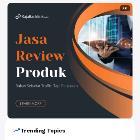
AD
trending_up
Trending Topics