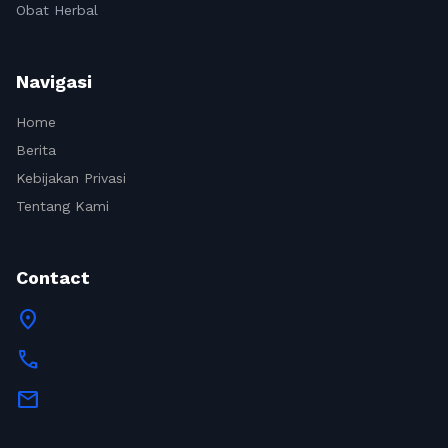
Obat Herbal
Navigasi
Home
Berita
Kebijakan Privasi
Tentang Kami
Contact
location_on
call
mail