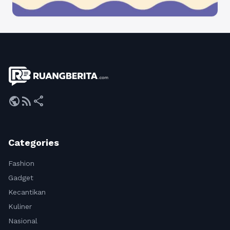
public
rss_feed
share
Categories
Fashion
Gadget
Kecantikan
Kuliner
Nasional