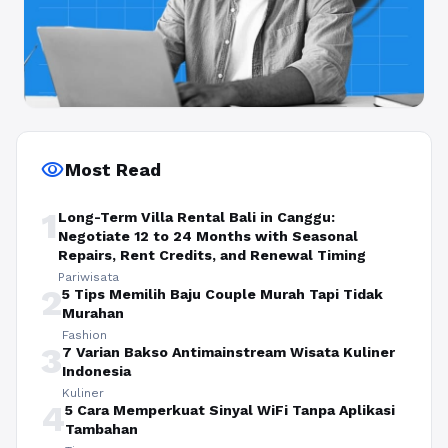
visibility
Most Read
1
Long-Term Villa Rental Bali in Canggu:
Negotiate 12 to 24 Months with Seasonal
Repairs, Rent Credits, and Renewal Timing
Pariwisata
2
5 Tips Memilih Baju Couple Murah Tapi Tidak
Murahan
Fashion
3
7 Varian Bakso Antimainstream Wisata Kuliner
Indonesia
Kuliner
4
5 Cara Memperkuat Sinyal WiFi Tanpa Aplikasi
Tambahan