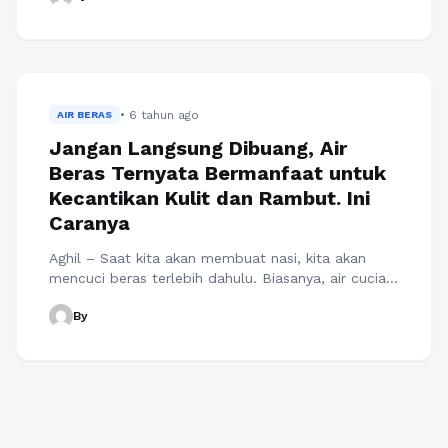
skincare yang tepat agar kondisi kulit berjerawat.
Bekas jerawat bagi para wanita tentunya sangat
mengganggu dan membuat merasa tidak percaya
diri. Dimana luka bekas jerawat terbentuk ketika
kulit ...
Baca Selengkapnya
• 6 tahun ago
AIR BERAS
Jangan Langsung Dibuang, Air
Beras Ternyata Bermanfaat untuk
Kecantikan Kulit dan Rambut. Ini
Caranya
Aghil – Saat kita akan membuat nasi, kita akan
mencuci beras terlebih dahulu. Biasanya, air cucian
beras tersebut akan langsung kita buang begitu
By
saja. Namun, sebaiknya hal tersebut tak dilakukan
lagi mulai sekarang, ya. Karena air beras ternyata
memiliki manfaat yang baik bagi kulit dan rambut.
Air beras ini mengandung mineral, antioksidan,
vitamin B, C ...
Baca Selengkapnya