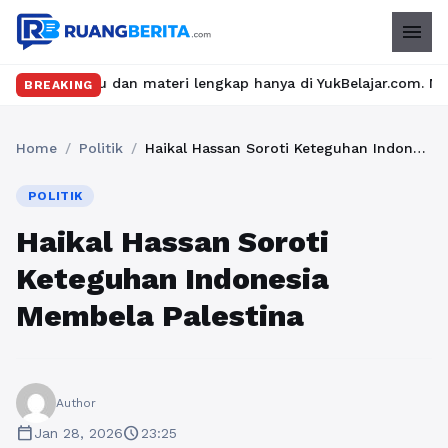
menu
u dan materi lengkap hanya di YukBelajar.com. Mulai langkah suk
BREAKING
Home
/
Politik
/
Haikal Hassan Soroti Keteguhan Indonesia Membela Palestina
POLITIK
Haikal Hassan Soroti
Keteguhan Indonesia
Membela Palestina
Author
calendar_today
schedule
Jan 28, 2026
23:25