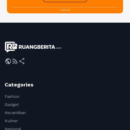
public
rss_feed
share
Categories
Fashion
Gadget
Kecantikan
Kuliner
Nasional