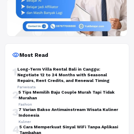
visibility
Most Read
1
Long-Term Villa Rental Bali in Canggu:
Negotiate 12 to 24 Months with Seasonal
Repairs, Rent Credits, and Renewal Timing
Pariwisata
2
5 Tips Memilih Baju Couple Murah Tapi Tidak
Murahan
Fashion
3
7 Varian Bakso Antimainstream Wisata Kuliner
Indonesia
Kuliner
4
5 Cara Memperkuat Sinyal WiFi Tanpa Aplikasi
Tambahan