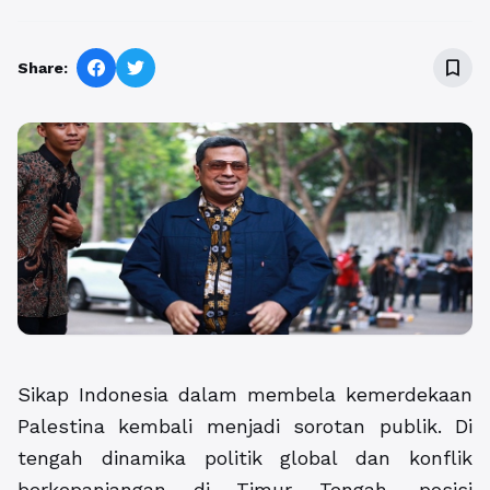
bookmark_border
Share:
Sikap Indonesia dalam membela kemerdekaan
Palestina kembali menjadi sorotan publik. Di
tengah dinamika politik global dan konflik
berkepanjangan di Timur Tengah, posisi