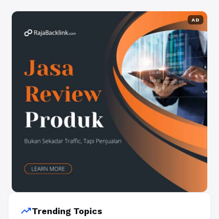
AD
trending_up
Trending Topics