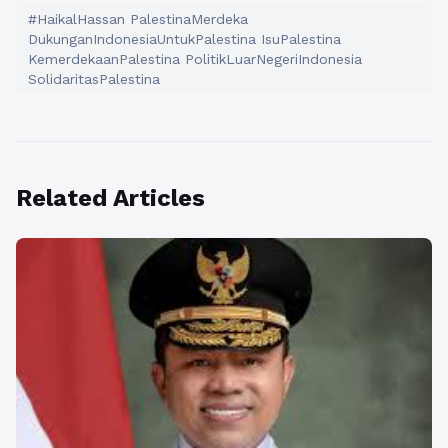
#HaikalHassan PalestinaMerdeka
DukunganIndonesiaUntukPalestina IsuPalestina
KemerdekaanPalestina PolitikLuarNegeriIndonesia
SolidaritasPalestina
Related Articles