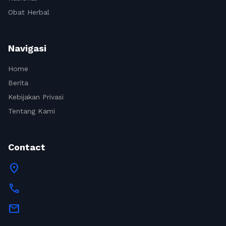
Obat Herbal
Navigasi
Home
Berita
Kebijakan Privasi
Tentang Kami
Contact
location_on
call
mail