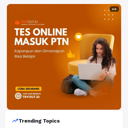
AD
trending_up
Trending Topics