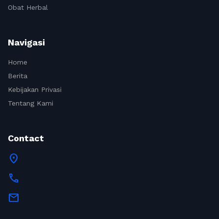
Obat Herbal
Navigasi
Home
Berita
Kebijakan Privasi
Tentang Kami
Contact
location_on
call
mail