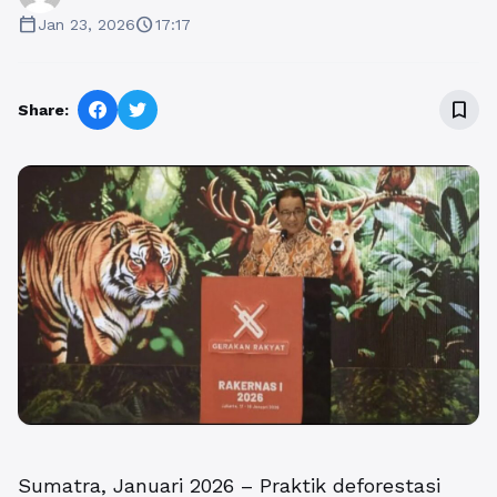
calendar_today
schedule
Jan 23, 2026
17:17
bookmark_border
Share:
Sumatra, Januari 2026 – Praktik deforestasi