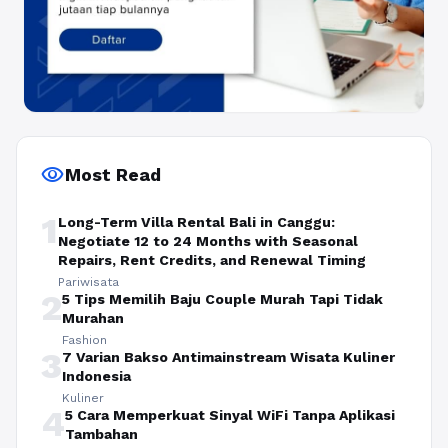
visibility
Most Read
1
Long-Term Villa Rental Bali in Canggu:
Negotiate 12 to 24 Months with Seasonal
Repairs, Rent Credits, and Renewal Timing
Pariwisata
2
5 Tips Memilih Baju Couple Murah Tapi Tidak
Murahan
Fashion
3
7 Varian Bakso Antimainstream Wisata Kuliner
Indonesia
Kuliner
4
5 Cara Memperkuat Sinyal WiFi Tanpa Aplikasi
Tambahan