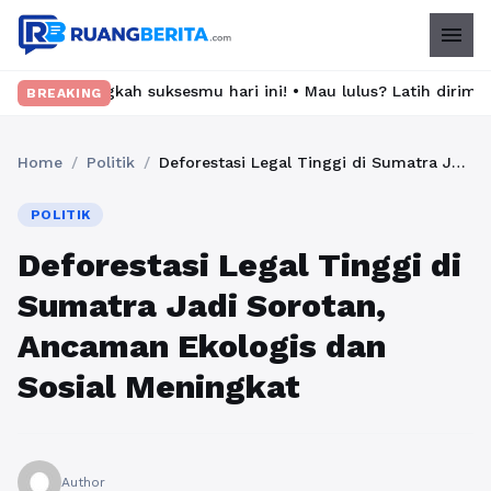
menu
h suksesmu hari ini! • Mau lulus? Latih dirimu dengan ribuan so
BREAKING
Home
/
Politik
/
Deforestasi Legal Tinggi di Sumatra Jadi Sorotan, Ancaman Ekologis dan Sosial Meningkat
POLITIK
Deforestasi Legal Tinggi di
Sumatra Jadi Sorotan,
Ancaman Ekologis dan
Sosial Meningkat
Author