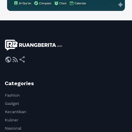
public
rss_feed
share
Categories
Fashion
Gadget
Kecantikan
Kuliner
Nasional