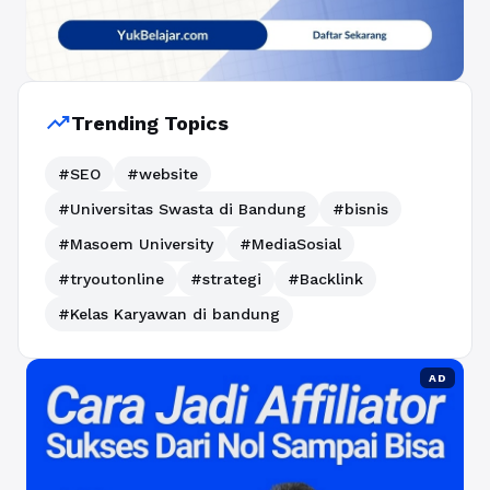
trending_up
Trending Topics
#SEO
#website
#Universitas Swasta di Bandung
#bisnis
#Masoem University
#MediaSosial
#tryoutonline
#strategi
#Backlink
#Kelas Karyawan di bandung
AD