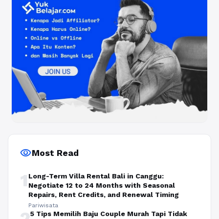
visibility
Most Read
1
Long-Term Villa Rental Bali in Canggu:
Negotiate 12 to 24 Months with Seasonal
Repairs, Rent Credits, and Renewal Timing
Pariwisata
2
5 Tips Memilih Baju Couple Murah Tapi Tidak