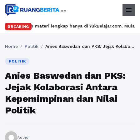
menu
 materi lengkap hanya di YukBelajar.com. Mulai langkah suksesmu
BREAKING
Home
/
Politik
/
Anies Baswedan dan PKS: Jejak Kolaborasi Antara Kepemimpinan dan Nilai Politik
POLITIK
Anies Baswedan dan PKS:
Jejak Kolaborasi Antara
Kepemimpinan dan Nilai
Politik
Author