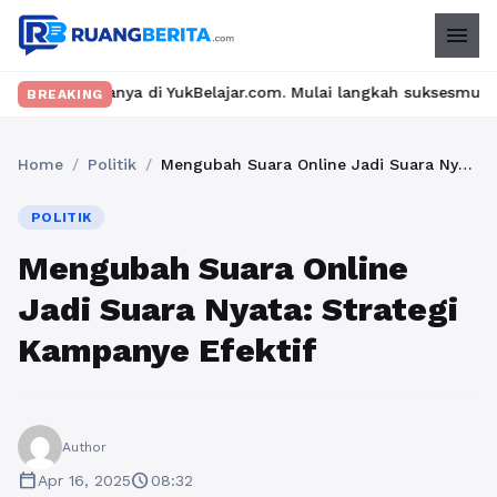
menu
a di YukBelajar.com. Mulai langkah suksesmu hari ini! • Mau lul
BREAKING
Home
/
Politik
/
Mengubah Suara Online Jadi Suara Nyata: Strategi Kampanye Efektif
POLITIK
Mengubah Suara Online
Jadi Suara Nyata: Strategi
Kampanye Efektif
Author
calendar_today
schedule
Apr 16, 2025
08:32