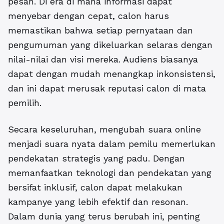
pesan. Di era di mana informasi dapat
menyebar dengan cepat, calon harus
memastikan bahwa setiap pernyataan dan
pengumuman yang dikeluarkan selaras dengan
nilai-nilai dan visi mereka. Audiens biasanya
dapat dengan mudah menangkap inkonsistensi,
dan ini dapat merusak reputasi calon di mata
pemilih.
Secara keseluruhan, mengubah suara online
menjadi suara nyata dalam pemilu memerlukan
pendekatan strategis yang padu. Dengan
memanfaatkan teknologi dan pendekatan yang
bersifat inklusif, calon dapat melakukan
kampanye yang lebih efektif dan resonan.
Dalam dunia yang terus berubah ini, penting