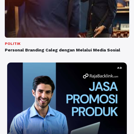
POLITIK
Personal Branding Caleg dengan Melalui Media Sosial
AD