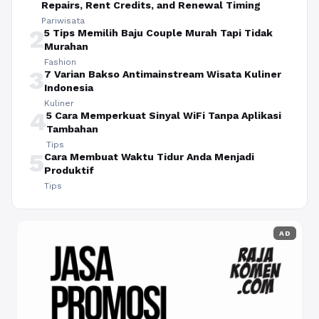
Repairs, Rent Credits, and Renewal Timing
Pariwisata
2
5 Tips Memilih Baju Couple Murah Tapi Tidak
Murahan
Fashion
3
7 Varian Bakso Antimainstream Wisata Kuliner
Indonesia
Kuliner
4
5 Cara Memperkuat Sinyal WiFi Tanpa Aplikasi
Tambahan
Tips
5
Cara Membuat Waktu Tidur Anda Menjadi
Produktif
Tips
AD