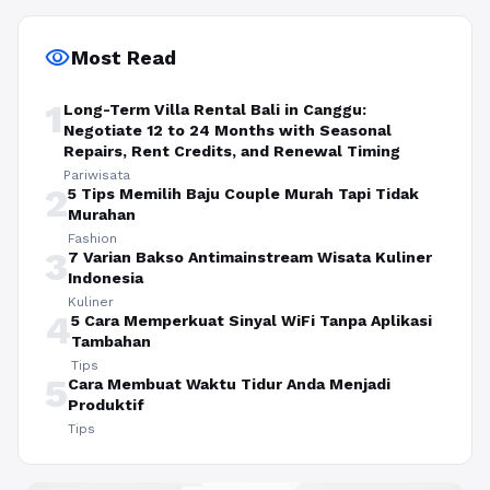
visibility
Most Read
1
Long-Term Villa Rental Bali in Canggu:
Negotiate 12 to 24 Months with Seasonal
Repairs, Rent Credits, and Renewal Timing
Pariwisata
2
5 Tips Memilih Baju Couple Murah Tapi Tidak
Murahan
Fashion
3
7 Varian Bakso Antimainstream Wisata Kuliner
Indonesia
Kuliner
4
5 Cara Memperkuat Sinyal WiFi Tanpa Aplikasi
Tambahan
Tips
5
Cara Membuat Waktu Tidur Anda Menjadi
Produktif
Tips