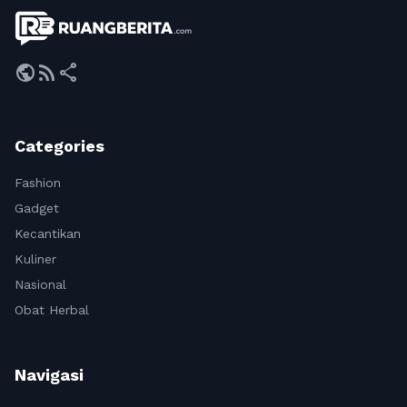
public
rss_feed
share
Categories
Fashion
Gadget
Kecantikan
Kuliner
Nasional
Obat Herbal
Navigasi