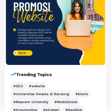
trending_up
Trending Topics
#SEO
#website
#Universitas Swasta di Bandung
#bisnis
#Masoem University
#MediaSosial
#tryoutonline
#strategi
#Backlink