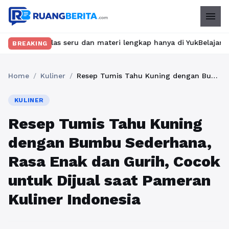
menu
elas seru dan materi lengkap hanya di YukBelajar.com. Mulai lan
BREAKING
Home
/
Kuliner
/
Resep Tumis Tahu Kuning dengan Bumbu Sederhana, Rasa Enak dan Gurih, Cocok untuk Dijual saat Pameran Kuliner Indonesia
KULINER
Resep Tumis Tahu Kuning
dengan Bumbu Sederhana,
Rasa Enak dan Gurih, Cocok
untuk Dijual saat Pameran
Kuliner Indonesia