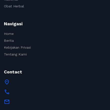
Obat Herbal
Navigasi
Home
Berita
Kebijakan Privasi
Tentang Kami
Contact
location_on
call
mail