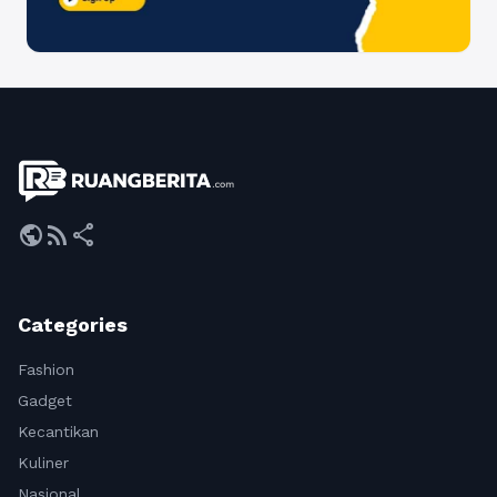
public
rss_feed
share
Categories
Fashion
Gadget
Kecantikan
Kuliner
Nasional