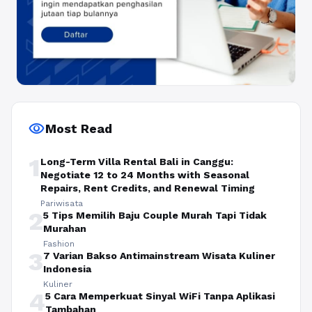
visibility
Most Read
1
Long-Term Villa Rental Bali in Canggu:
Negotiate 12 to 24 Months with Seasonal
Repairs, Rent Credits, and Renewal Timing
Pariwisata
2
5 Tips Memilih Baju Couple Murah Tapi Tidak
Murahan
Fashion
3
7 Varian Bakso Antimainstream Wisata Kuliner
Indonesia
Kuliner
4
5 Cara Memperkuat Sinyal WiFi Tanpa Aplikasi
Tambahan