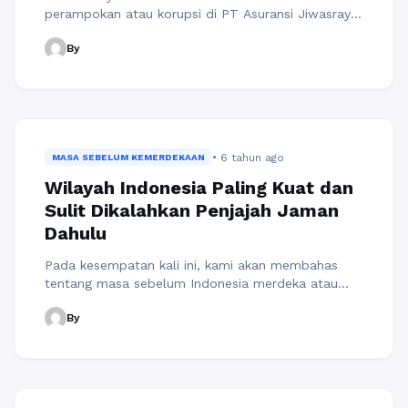
perampokan atau korupsi di PT Asuransi Jiwasraya
(Persero) yang harus ditanggung oleh negara dan
By
juga rakyat Indonesia. Kasus ini terkesan seperti
permainan dari para elit politik yang terstruktur dan
sistematis. Salah satu Anggota Komisi XI DPR RI
Ecky Awal Mucharam menolak keras rencana
pemerintah yang akan menyuntikkan uang ...
Baca
Selengkapnya
• 6 tahun ago
MASA SEBELUM KEMERDEKAAN
Wilayah Indonesia Paling Kuat dan
Sulit Dikalahkan Penjajah Jaman
Dahulu
Pada kesempatan kali ini, kami akan membahas
tentang masa sebelum Indonesia merdeka atau
penjajahan . Masa penjajahan adalah masa-masa
By
yang paling pahit dan sulit bagi bangsa Indonesia.
Banyak makanan pokok diambil, kaum pribumi yang
dipaksa untuk bekerja tanpa upah (kerja rodi),
hingga banyaknya kasus eksekusi yang sadis. Oleh
karena itu, ada beberapa wilayah Indonesia yang ...