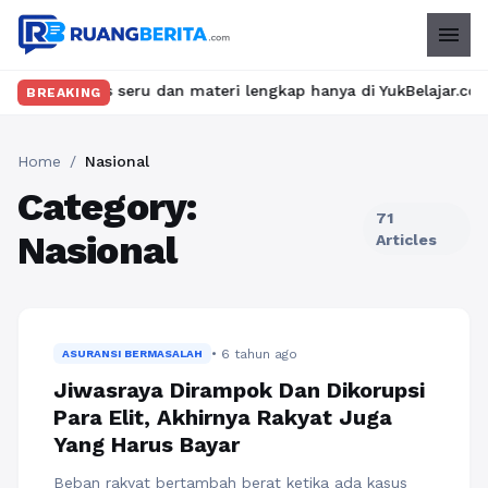
menu
n kelas seru dan materi lengkap hanya di YukBelajar.com. Mulai 
BREAKING
Home
/
Nasional
Category:
71
Nasional
Articles
• 6 tahun ago
ASURANSI BERMASALAH
Jiwasraya Dirampok Dan Dikorupsi
Para Elit, Akhirnya Rakyat Juga
Yang Harus Bayar
Beban rakyat bertambah berat ketika ada kasus