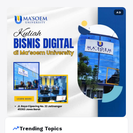
AD
trending_up
Trending Topics