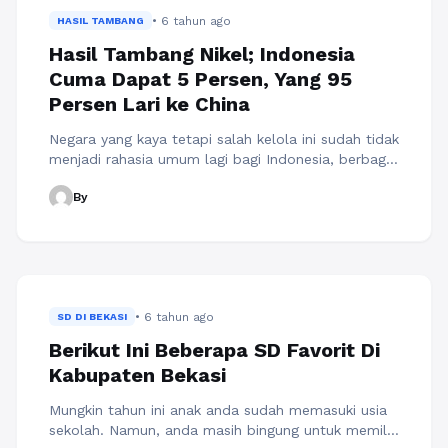
Baca Selengkapnya
• 6 tahun ago
HASIL TAMBANG
Hasil Tambang Nikel; Indonesia
Cuma Dapat 5 Persen, Yang 95
Persen Lari ke China
Negara yang kaya tetapi salah kelola ini sudah tidak
menjadi rahasia umum lagi bagi Indonesia, berbagai
macam kekayaan alam tersedia dinegara ini.
By
Termasuk salah-satunya yaitu bahan tambang yang
tentu saja sangat menjanjikan untuk meningkatkan
pendapatan negara, tetapi hal itu mungkin hanya
mimpi belaka. Karena negara ini tidak pandai dalam
mengolah bahan-bahan tambang seperti nikel
misalnya. ...
Baca Selengkapnya
• 6 tahun ago
SD DI BEKASI
Berikut Ini Beberapa SD Favorit Di
Kabupaten Bekasi
Mungkin tahun ini anak anda sudah memasuki usia
sekolah. Namun, anda masih bingung untuk memilih