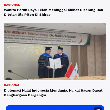
NASIONAL
Wanita Paruh Baya Telah Meninggal Akibat Diserang Dan
Ditelan Ula Piton Di Sidrap
NASIONAL
Diplomasi Halal Indonesia Mendunia, Haikal Hasan Dapat
Penghargaan Bergengsi
AD