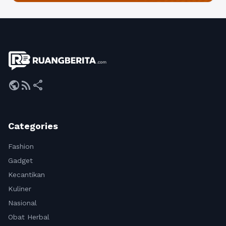
public
rss_feed
share
Categories
Fashion
Gadget
Kecantikan
Kuliner
Nasional
Obat Herbal