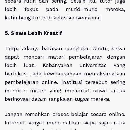
secara rutin dan sering. Selain itu, tutor juga
lebih fokus pada murid-murid mereka,
ketimbang tutor di kelas konvensional.
5. Siswa Lebih Kreatif
Tanpa adanya batasan ruang dan waktu, siswa
dapat mencari materi pembelajaran dengan
lebih luas. Kebanyakan universitas yang
berfokus pada kewirausahaan memaksimalkan
pembelajaran online. Institusi tersebut sering
memberi materi yang menuntut siswa untuk
berinovasi dalam rangkaian tugas mereka.
Jangan remehkan proses belajar secara online.
Internet sangat memudahkan siapa saja untuk