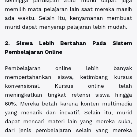
sehingga partisipan atau murid dapat juga
memilih mata pelajaran lain saat mereka masih
ada waktu. Selain itu, kenyamanan membuat
murid dapat menyerap pelajaran lebih mudah.
2. Siswa Lebih Bertahan Pada Sistem
Pembelajaran Online
Pembelajaran online lebih banyak
mempertahankan siswa, ketimbang kursus
konvensional. Kursus online telah
meningkatkan tingkat retensi siswa hingga
60%. Mereka betah karena konten multimedia
yang menarik dan inovatif. Selain itu, murid
dapat mencari materi lain yang mereka suka,
dari jenis pembelajaran selain yang mereka