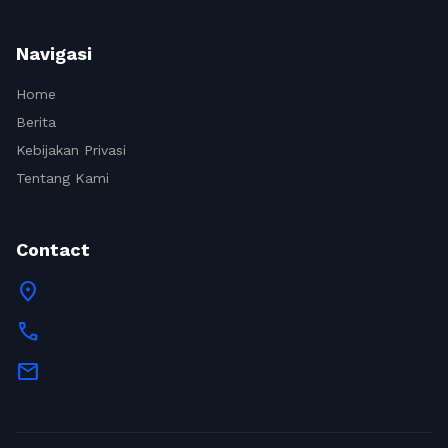
Navigasi
Home
Berita
Kebijakan Privasi
Tentang Kami
Contact
location_on
call
mail