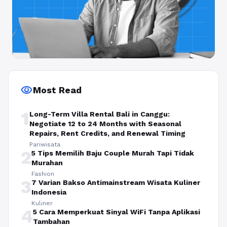
visibility
Most Read
1
Long-Term Villa Rental Bali in Canggu:
Negotiate 12 to 24 Months with Seasonal
Repairs, Rent Credits, and Renewal Timing
Pariwisata
2
5 Tips Memilih Baju Couple Murah Tapi Tidak
Murahan
Fashion
3
7 Varian Bakso Antimainstream Wisata Kuliner
Indonesia
Kuliner
4
5 Cara Memperkuat Sinyal WiFi Tanpa Aplikasi
Tambahan