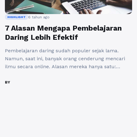
6 tahun ago
HIGHLIGHT
7 Alasan Mengapa Pembelajaran
Daring Lebih Efektif
Pembelajaran daring sudah populer sejak lama.
Namun, saat ini, banyak orang cenderung mencari
ilmu secara online. Alasan mereka hanya satu:
PRAKTIS. Tetapi, bagaimana efektivitasnya? Simak 7
alasan mengapa belajar secara online jauh lebih
BY
efektif daripada belajar secara konvensional yang
dibatasi oleh ruang dan waktu. 1. Materi
Pembelajaran Lebih Luas Pakar pendidikan di dunia
barat telah ...
Baca Selengkapnya