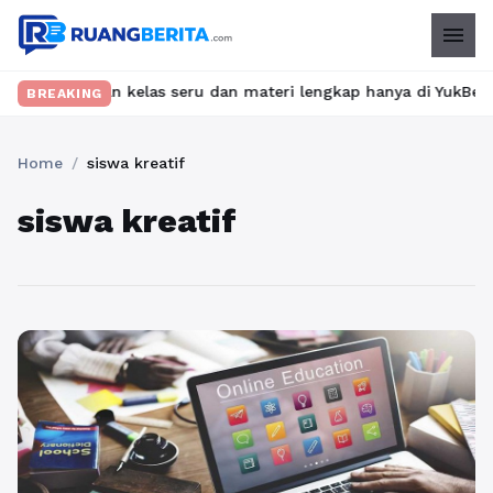
menu
Temukan kelas seru dan materi lengkap hanya di YukBelajar.com. 
BREAKING
Home
/
siswa kreatif
siswa kreatif