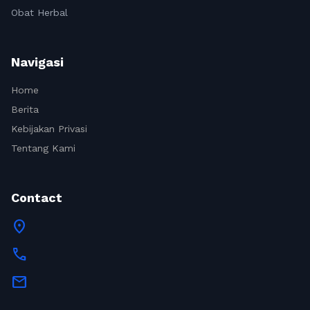
Obat Herbal
Navigasi
Home
Berita
Kebijakan Privasi
Tentang Kami
Contact
location_on
call
mail