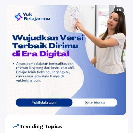
AD
trending_up
Trending Topics