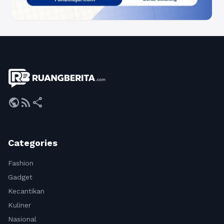
public
rss_feed
share
Categories
Fashion
Gadget
Kecantikan
Kuliner
Nasional