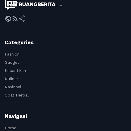
public
rss_feed
share
Categories
Fashion
Gadget
Kecantikan
Kuliner
Nasional
Obat Herbal
Navigasi
Home