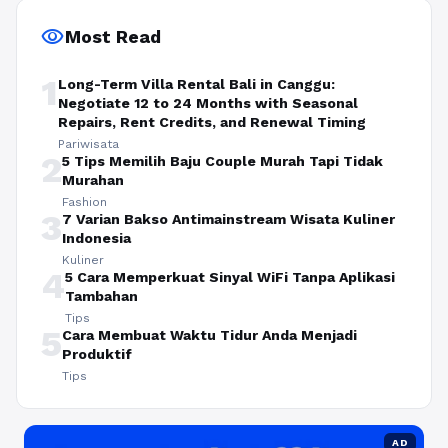
visibility
Most Read
1
Long-Term Villa Rental Bali in Canggu:
Negotiate 12 to 24 Months with Seasonal
Repairs, Rent Credits, and Renewal Timing
Pariwisata
2
5 Tips Memilih Baju Couple Murah Tapi Tidak
Murahan
Fashion
3
7 Varian Bakso Antimainstream Wisata Kuliner
Indonesia
Kuliner
4
5 Cara Memperkuat Sinyal WiFi Tanpa Aplikasi
Tambahan
Tips
5
Cara Membuat Waktu Tidur Anda Menjadi
Produktif
Tips
AD