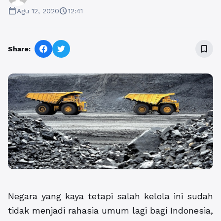
calendar_today
schedule
Agu 12, 2020
12:41
bookmark_border
Share:
Negara yang kaya tetapi salah kelola ini sudah
tidak menjadi rahasia umum lagi bagi Indonesia,