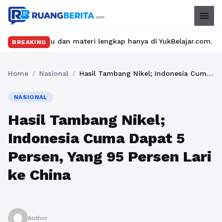
menu
eru dan materi lengkap hanya di YukBelajar.com. Mulai langkah s
BREAKING
Home
/
Nasional
/
Hasil Tambang Nikel; Indonesia Cuma Dapat 5 Persen, Yang 95 Persen Lari ke China
NASIONAL
Hasil Tambang Nikel;
Indonesia Cuma Dapat 5
Persen, Yang 95 Persen Lari
ke China
Author