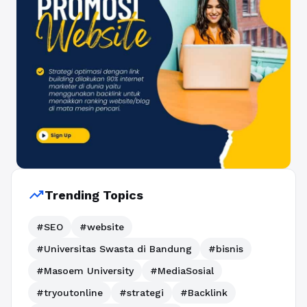
trending_up
Trending Topics
#SEO
#website
#Universitas Swasta di Bandung
#bisnis
#Masoem University
#MediaSosial
#tryoutonline
#strategi
#Backlink