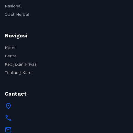
Nasional
Obat Herbal
Navigasi
Home
Berita
Kebijakan Privasi
Tentang Kami
Contact
location_on
call
mail