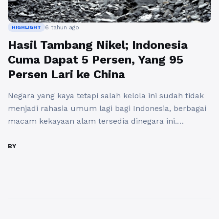
6 tahun ago
HIGHLIGHT
Hasil Tambang Nikel; Indonesia
Cuma Dapat 5 Persen, Yang 95
Persen Lari ke China
Negara yang kaya tetapi salah kelola ini sudah tidak
menjadi rahasia umum lagi bagi Indonesia, berbagai
macam kekayaan alam tersedia dinegara ini.
Termasuk salah-satunya yaitu bahan tambang yang
tentu saja sangat menjanjikan untuk meningkatkan
BY
pendapatan negara, tetapi hal itu mungkin hanya
mimpi belaka. Karena negara ini tidak pandai dalam
mengolah bahan-bahan tambang seperti nikel
misalnya. ...
Baca Selengkapnya