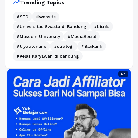
trending_up
Trending Topics
#SEO
#website
#Universitas Swasta di Bandung
#bisnis
#Masoem University
#MediaSosial
#tryoutonline
#strategi
#Backlink
#Kelas Karyawan di bandung
AD