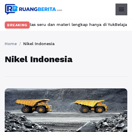
menu
mukan kelas seru dan materi lengkap hanya di YukBelajar.com. Mul
BREAKING
Home
/
Nikel Indonesia
Nikel Indonesia