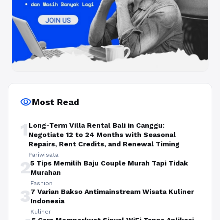
visibility
Most Read
1
Long-Term Villa Rental Bali in Canggu:
Negotiate 12 to 24 Months with Seasonal
Repairs, Rent Credits, and Renewal Timing
Pariwisata
2
5 Tips Memilih Baju Couple Murah Tapi Tidak
Murahan
Fashion
3
7 Varian Bakso Antimainstream Wisata Kuliner
Indonesia
Kuliner