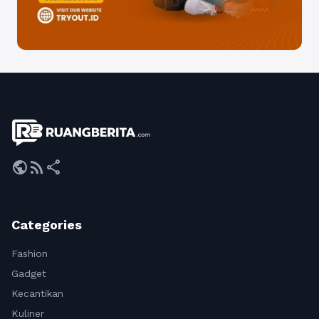
public
rss_feed
share
Categories
Fashion
Gadget
Kecantikan
Kuliner