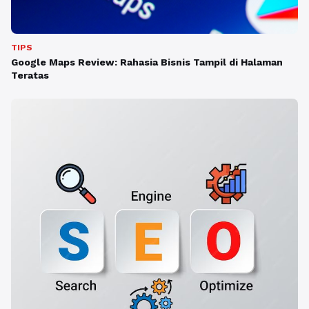
TIPS
Google Maps Review: Rahasia Bisnis Tampil di Halaman
Teratas