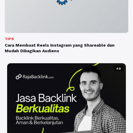
TIPS
Cara Membuat Reels Instagram yang Shareable dan
Mudah Dibagikan Audiens
AD