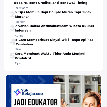
Repairs, Rent Credits, and Renewal Timing
Pariwisata
2
5 Tips Memilih Baju Couple Murah Tapi Tidak
Murahan
Fashion
3
7 Varian Bakso Antimainstream Wisata Kuliner
Indonesia
Kuliner
4
5 Cara Memperkuat Sinyal WiFi Tanpa Aplikasi
Tambahan
Tips
5
Cara Membuat Waktu Tidur Anda Menjadi
Produktif
Tips
AD