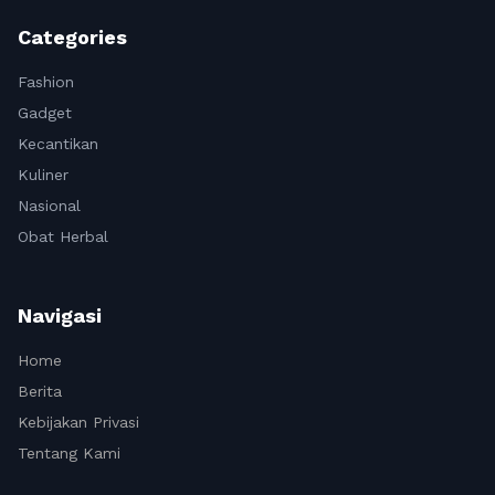
Categories
Fashion
Gadget
Kecantikan
Kuliner
Nasional
Obat Herbal
Navigasi
Home
Berita
Kebijakan Privasi
Tentang Kami