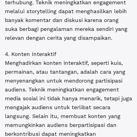
terhubung. Teknik meningkatkan engagement
melalui storytelling dapat menghasilkan lebih
banyak komentar dan diskusi karena orang
suka berbagi pengalaman mereka sendiri yang
relevan dengan cerita yang disampaikan.
4. Konten Interaktif
Menghadirkan konten interaktif, seperti kuis,
permainan, atau tantangan, adalah cara yang
menyenangkan untuk mendorong partisipasi
audiens.
Teknik meningkatkan engagement
media sosial
ini tidak hanya menarik, tetapi juga
mengajak audiens untuk terlibat secara
langsung. Selain itu, membuat konten yang
memungkinkan audiens berpartisipasi dan
berkontribusi dapat meningkatkan