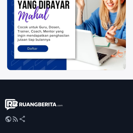
public
rss_feed
share