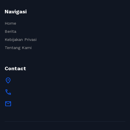
Navigasi
Home
Berita
Kebijakan Privasi
Tentang Kami
Contact
location_on
call
mail