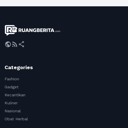
public
rss_feed
share
Categories
Fashion
Gadget
Kecantikan
Kuliner
Nasional
Obat Herbal