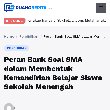
menu
lengkap hanya di YukBelajar.com. Mulai langkah suksesmu hari in
BREAKING
Home
/
Pendidikan
/
Peran Bank Soal SMA dalam Membentuk Kemandirian Belajar Siswa Sekolah Menengah
PENDIDIKAN
Peran Bank Soal SMA
dalam Membentuk
Kemandirian Belajar Siswa
Sekolah Menengah
Author