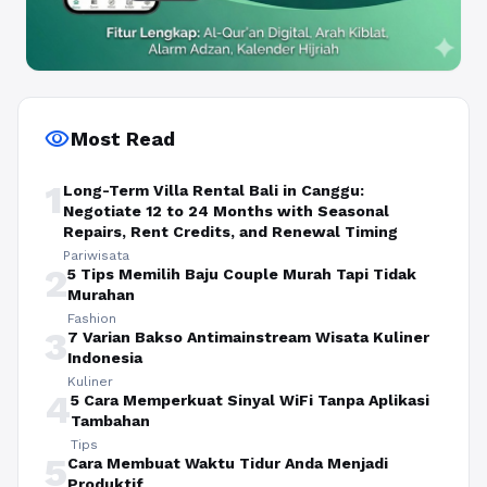
visibility
Most Read
1
Long-Term Villa Rental Bali in Canggu:
Negotiate 12 to 24 Months with Seasonal
Repairs, Rent Credits, and Renewal Timing
Pariwisata
2
5 Tips Memilih Baju Couple Murah Tapi Tidak
Murahan
Fashion
3
7 Varian Bakso Antimainstream Wisata Kuliner
Indonesia
Kuliner
4
5 Cara Memperkuat Sinyal WiFi Tanpa Aplikasi
Tambahan
Tips
5
Cara Membuat Waktu Tidur Anda Menjadi
Produktif