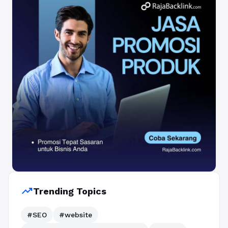
trending_up
Trending Topics
#SEO
#website