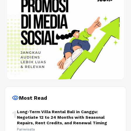
visibility
Most Read
1
Long-Term Villa Rental Bali in Canggu:
Negotiate 12 to 24 Months with Seasonal
Repairs, Rent Credits, and Renewal Timing
Pariwisata