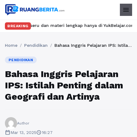
menu
seru dan materi lengkap hanya di YukBelajar.com. Mulai langkah 
BREAKING
Home
/
Pendidikan
/
Bahasa Inggris Pelajaran IPS: Istilah Penting dalam Geografi dan Artinya
PENDIDIKAN
Bahasa Inggris Pelajaran
IPS: Istilah Penting dalam
Geografi dan Artinya
Author
calendar_today
schedule
Mar 13, 2025
16:27