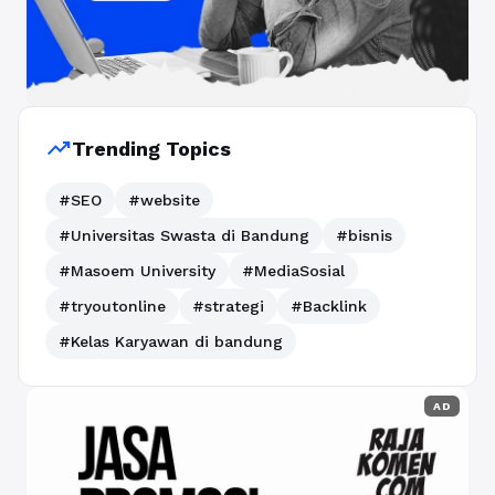
trending_up
Trending Topics
#SEO
#website
#Universitas Swasta di Bandung
#bisnis
#Masoem University
#MediaSosial
#tryoutonline
#strategi
#Backlink
#Kelas Karyawan di bandung
AD