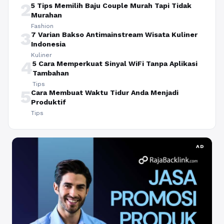
2
5 Tips Memilih Baju Couple Murah Tapi Tidak
Murahan
Fashion
3
7 Varian Bakso Antimainstream Wisata Kuliner
Indonesia
Kuliner
4
5 Cara Memperkuat Sinyal WiFi Tanpa Aplikasi
Tambahan
Tips
5
Cara Membuat Waktu Tidur Anda Menjadi
Produktif
Tips
AD