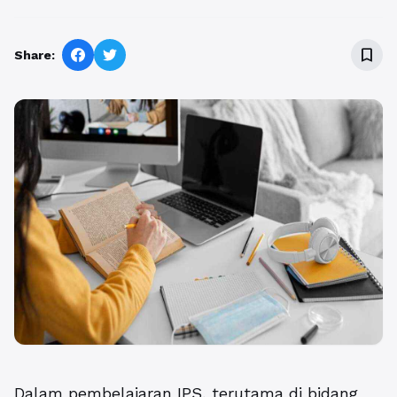
bookmark_border
Share:
Dalam pembelajaran IPS, terutama di bidang