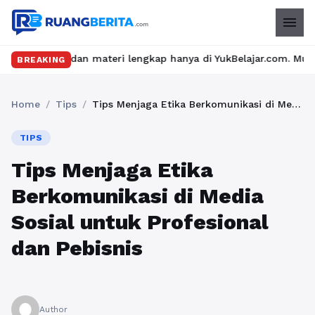
menu
dan materi lengkap hanya di YukBelajar.com. Mulai langkah sukse
BREAKING
Home
/
Tips
/
Tips Menjaga Etika Berkomunikasi di Media Sosial untuk Profesional dan Pebisnis
TIPS
Tips Menjaga Etika
Berkomunikasi di Media
Sosial untuk Profesional
dan Pebisnis
Author