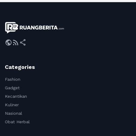
public
rss_feed
share
Categories
Fashion
Gadget
Kecantikan
Kuliner
Nasional
Obat Herbal