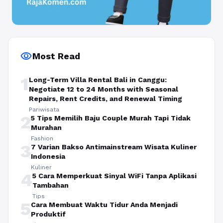
visibility
Most Read
1
Long-Term Villa Rental Bali in Canggu:
Negotiate 12 to 24 Months with Seasonal
Repairs, Rent Credits, and Renewal Timing
Pariwisata
2
5 Tips Memilih Baju Couple Murah Tapi Tidak
Murahan
Fashion
3
7 Varian Bakso Antimainstream Wisata Kuliner
Indonesia
Kuliner
4
5 Cara Memperkuat Sinyal WiFi Tanpa Aplikasi
Tambahan
Tips
5
Cara Membuat Waktu Tidur Anda Menjadi
Produktif