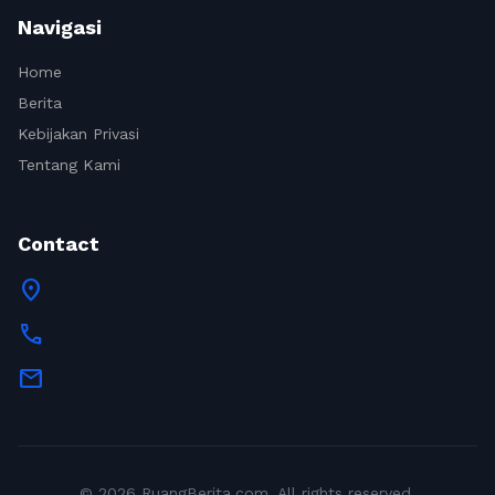
Navigasi
Home
Berita
Kebijakan Privasi
Tentang Kami
Contact
location_on
call
mail
© 2026 RuangBerita.com. All rights reserved.