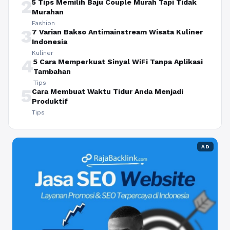
2
5 Tips Memilih Baju Couple Murah Tapi Tidak
Murahan
Fashion
3
7 Varian Bakso Antimainstream Wisata Kuliner
Indonesia
Kuliner
4
5 Cara Memperkuat Sinyal WiFi Tanpa Aplikasi
Tambahan
Tips
5
Cara Membuat Waktu Tidur Anda Menjadi
Produktif
Tips
AD