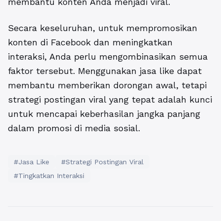
membantu konten Anda menjadi viral.
Secara keseluruhan, untuk mempromosikan
konten di Facebook dan meningkatkan
interaksi, Anda perlu mengombinasikan semua
faktor tersebut. Menggunakan jasa like dapat
membantu memberikan dorongan awal, tetapi
strategi postingan viral yang tepat adalah kunci
untuk mencapai keberhasilan jangka panjang
dalam promosi di media sosial.
#Jasa Like
#Strategi Postingan Viral
#Tingkatkan Interaksi