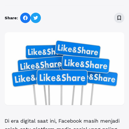
bookmark_border
Share:
Di era digital saat ini, Facebook masih menjadi