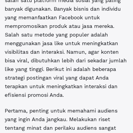
salah satu platform media sosial yang paling
banyak digunakan. Banyak bisnis dan individu
yang memanfaatkan Facebook untuk
mempromosikan produk atau jasa mereka.
Salah satu metode yang populer adalah
menggunakan jasa like untuk meningkatkan
visibilitas dan interaksi. Namun, agar konten
bisa viral, dibutuhkan lebih dari sekadar jumlah
like yang tinggi. Berikut ini adalah beberapa
strategi postingan viral yang dapat Anda
terapkan untuk
meningkatkan interaksi dan
efisiensi promosi
Anda.
Pertama, penting untuk memahami audiens
yang ingin Anda jangkau. Melakukan riset
tentang minat dan perilaku audiens sangat