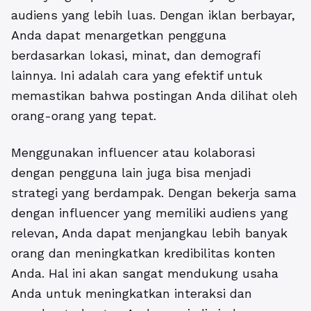
audiens yang lebih luas. Dengan iklan berbayar,
Anda dapat menargetkan pengguna
berdasarkan lokasi, minat, dan demografi
lainnya. Ini adalah cara yang efektif untuk
memastikan bahwa postingan Anda dilihat oleh
orang-orang yang tepat.
Menggunakan influencer atau kolaborasi
dengan pengguna lain juga bisa menjadi
strategi yang berdampak. Dengan bekerja sama
dengan influencer yang memiliki audiens yang
relevan, Anda dapat menjangkau lebih banyak
orang dan meningkatkan kredibilitas konten
Anda. Hal ini akan sangat mendukung usaha
Anda untuk meningkatkan interaksi dan