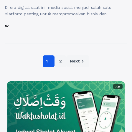
Di era digital saat ini, media sosial menjadi salah satu
platform penting untuk mempromosikan bisnis dan
berinteraksi dengan pelanggan. Namun, dengan jutaan konten
yang bersaing untuk mendapatkan perhatian pengguna,
BY
bagaimana cara menjadikan kontenmu lebih menonjol? Salah
satu cara efektif yang dapat membantu adalah dengan
menggunakan jasa like sosial media. Jasa ini tidak hanya
membantu meningkatkan ...
Baca Selengkapnya
Paginasi
chevron_right
1
2
Next
pos
AD