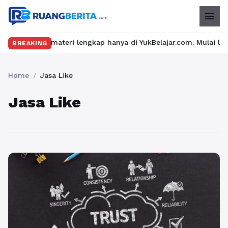
menu
ri lengkap hanya di YukBelajar.com. Mulai langkah suksesmu hari
BREAKING
Home
/
Jasa Like
Jasa Like