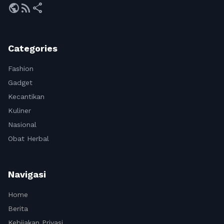
public
rss_feed
share
Categories
Fashion
Gadget
Kecantikan
Kuliner
Nasional
Obat Herbal
Navigasi
Home
Berita
Kebijakan Privasi