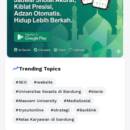
trending_up
Trending Topics
#SEO
#website
#Universitas Swasta di Bandung
#bisnis
#Masoem University
#MediaSosial
#tryoutonline
#strategi
#Backlink
#Kelas Karyawan di bandung