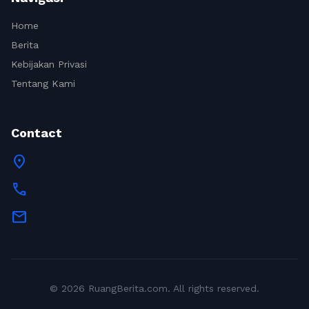
Home
Berita
Kebijakan Privasi
Tentang Kami
Contact
location_on
call
mail
© 2026 RuangBerita.com. All rights reserved.