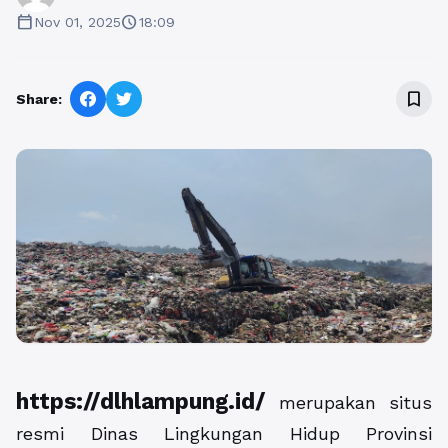
calendar_today
schedule
Nov 01, 2025
18:09
bookmark_border
Share:
https://dlhlampung.id/
merupakan situs
resmi Dinas Lingkungan Hidup Provinsi