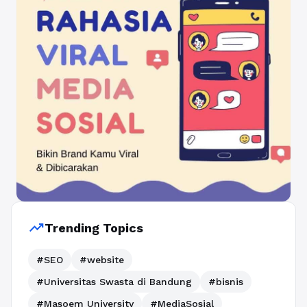
trending_up
Trending Topics
#SEO
#website
#Universitas Swasta di Bandung
#bisnis
#Masoem University
#MediaSosial