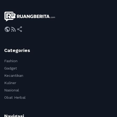
public
rss_feed
share
Categories
Fashion
Gadget
Kecantikan
Kuliner
Nasional
Obat Herbal
Navigasi