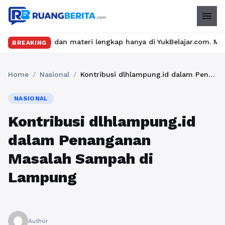
menu
 dan materi lengkap hanya di YukBelajar.com. Mulai langkah suks
BREAKING
Home
/
Nasional
/
Kontribusi dlhlampung.id dalam Penanganan Masalah Sampah di Lampung
NASIONAL
Kontribusi dlhlampung.id
dalam Penanganan
Masalah Sampah di
Lampung
Author