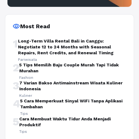
visibility
Most Read
1
Long-Term Villa Rental Bali in Canggu:
Negotiate 12 to 24 Months with Seasonal
Repairs, Rent Credits, and Renewal Timing
Pariwisata
2
5 Tips Memilih Baju Couple Murah Tapi Tidak
Murahan
Fashion
3
7 Varian Bakso Antimainstream Wisata Kuliner
Indonesia
Kuliner
4
5 Cara Memperkuat Sinyal WiFi Tanpa Aplikasi
Tambahan
Tips
5
Cara Membuat Waktu Tidur Anda Menjadi
Produktif
Tips