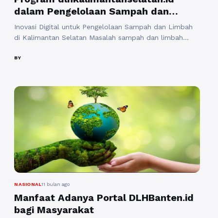
dalam Pengelolaan Sampah dan
Limbah Daerah untuk Lingkungan
Inovasi Digital untuk Pengelolaan Sampah dan Limbah
Bersih dan Berkelanjutan
di Kalimantan Selatan Masalah sampah dan limbah
masih menjadi tantangan besar di berbagai wilayah
Indonesia, termasuk di Kalimantan Selatan.
BY
Pertumbuhan penduduk, aktivitas industri, dan
urbanisasi menyebabkan volume sampah meningkat dari
tahun ke tahun. Untuk menjawab tantangan ini, Dinas
Lingkungan Hidup (DLH) Kalimantan Selatan berinovasi
melalui platform digital https://dlhkalimantanselatan.id/.
...
Baca Selengkapnya
NASIONAL
11 bulan ago
Manfaat Adanya Portal DLHBanten.id
bagi Masyarakat