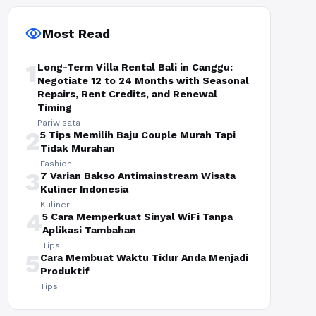
visibility
Most Read
1
Long-Term Villa Rental Bali in Canggu:
Negotiate 12 to 24 Months with Seasonal
Repairs, Rent Credits, and Renewal
Timing
Pariwisata
2
5 Tips Memilih Baju Couple Murah Tapi
Tidak Murahan
Fashion
3
7 Varian Bakso Antimainstream Wisata
Kuliner Indonesia
Kuliner
4
5 Cara Memperkuat Sinyal WiFi Tanpa
Aplikasi Tambahan
Tips
5
Cara Membuat Waktu Tidur Anda Menjadi
Produktif
Tips