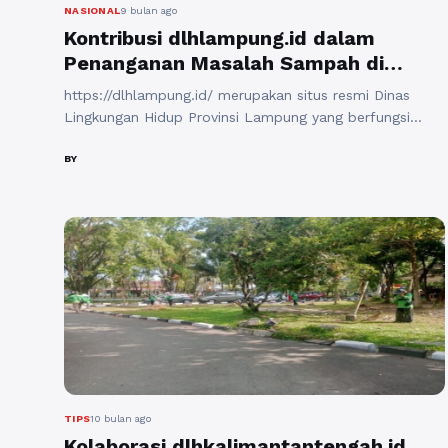
NASIONAL
9 bulan ago
Kontribusi dlhlampung.id dalam
Penanganan Masalah Sampah di
Lampung
https://dlhlampung.id/ merupakan situs resmi Dinas
Lingkungan Hidup Provinsi Lampung yang berfungsi
sebagai pusat informasi, edukasi, dan komunikasi terkait
pengelolaan lingkungan hidup, khususnya pengelolaan
BY
sampah. Dengan meningkatnya volume sampah di
perkotaan dan kawasan industri, keberadaan DLH
Lampung menjadi sangat strategis dalam merumuskan
kebijakan, mengawasi implementasi program, serta
memberikan panduan bagi masyarakat dan pelaku
usaha untuk mengelola ...
Baca Selengkapnya
TIPS
10 bulan ago
Kolaborasi dlhkalimantantengah.id