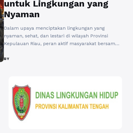
untuk Lingkungan yang
Nyaman
Dalam upaya menciptakan lingkungan yang
nyaman, sehat, dan lestari di wilayah Provinsi
Kepulauan Riau, peran aktif masyarakat bersama
pemerintah menjadi sangat penting. Melalui portal
resmi Dinas Lingkungan Hidup Provinsi Kepulauan
BY
Riau https://dlhkepulauranriau.id/, terbuka ruang
bagi kolaborasi antara berbagai pihak pemerintah,
masyarakat lokal, dan pihak swasta untuk
bersama-sama menjaga kualitas lingkungan
hidup. Artikel ini akan mengulas ...
Baca
Selengkapnya