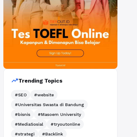
trending_up
Trending Topics
#SEO
#website
#Universitas Swasta di Bandung
#bisnis
#Masoem University
#MediaSosial
#tryoutonline
#strategi
#Backlink