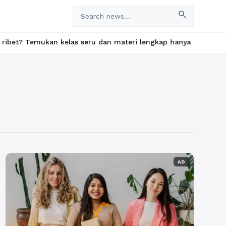
search
n kelas seru dan materi lengkap hanya di YukBelajar.com. Mulai 
AD