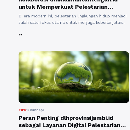
untuk Memperkuat Pelestarian
Lingkungan di Kalimantan Tengah
Di era modern ini, pelestarian lingkungan hidup menjadi
salah satu fokus utama untuk menjaga keberlanjutan
bumi dan kesejahteraan generasi mendatang. Provinsi
Kalimantan Tengah, yang memiliki kekayaan alam dan
BY
keanekaragaman hayati yang tinggi, menghadapi
tantangan besar dalam menjaga kelestarian
ekosistemnya. Dalam konteks ini, peran
https;//dlhkalimantantengah.id/, situs resmi Dinas
Lingkungan Hidup Kalimantan Tengah, sangat strategis
untuk mendukung ...
Baca Selengkapnya
TIPS
10 bulan ago
Peran Penting dlhprovinsijambi.id
sebagai Layanan Digital Pelestarian