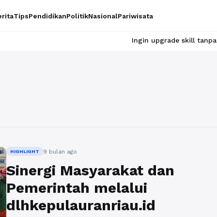
rita
Tips
Pendidikan
Politik
Nasional
Pariwisata
Ingin upgrade skill tanpa ribet? Temuka
9 bulan ago
HIGHLIGHT
Sinergi Masyarakat dan
Pemerintah melalui
dlhkepulauranriau.id