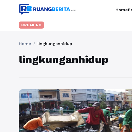
Home
Be
BREAKING
Home
/
lingkunganhidup
lingkunganhidup