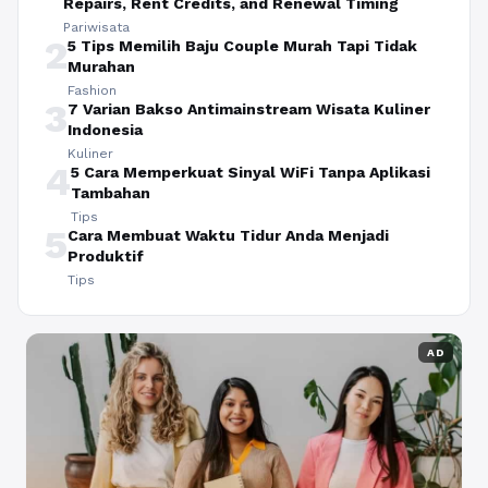
Repairs, Rent Credits, and Renewal Timing
Pariwisata
2
5 Tips Memilih Baju Couple Murah Tapi Tidak
Murahan
Fashion
3
7 Varian Bakso Antimainstream Wisata Kuliner
Indonesia
Kuliner
4
5 Cara Memperkuat Sinyal WiFi Tanpa Aplikasi
Tambahan
Tips
5
Cara Membuat Waktu Tidur Anda Menjadi
Produktif
Tips
AD