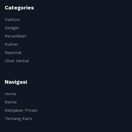
Categories
Fashion
Gadget
Kecantikan
Kuliner
Nasional
Obat Herbal
Navigasi
Home
Berita
Kebijakan Privasi
Tentang Kami