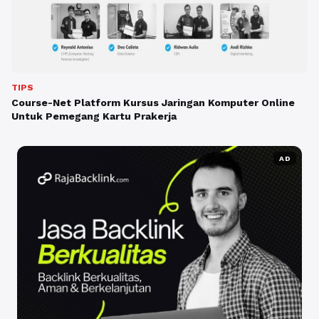
TIPS
Course-Net Platform Kursus Jaringan Komputer Online
Untuk Pemegang Kartu Prakerja
AD