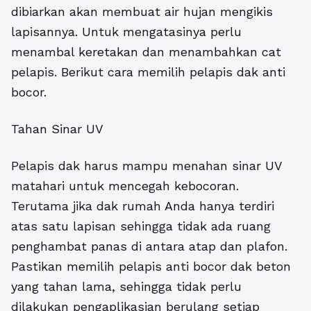
dibiarkan akan membuat air hujan mengikis
lapisannya. Untuk mengatasinya perlu
menambal keretakan dan menambahkan cat
pelapis. Berikut cara memilih pelapis dak anti
bocor.
Tahan Sinar UV
Pelapis dak harus mampu menahan sinar UV
matahari untuk mencegah kebocoran.
Terutama jika dak rumah Anda hanya terdiri
atas satu lapisan sehingga tidak ada ruang
penghambat panas di antara atap dan plafon.
Pastikan memilih pelapis anti bocor dak beton
yang tahan lama, sehingga tidak perlu
dilakukan pengaplikasian berulang setiap