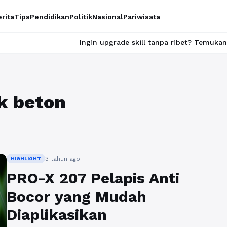
rita
Tips
Pendidikan
Politik
Nasional
Pariwisata
Ingin upgrade skill tanpa ribet? Temukan kelas seru 
ak beton
3 tahun ago
HIGHLIGHT
PRO-X 207 Pelapis Anti
Bocor yang Mudah
Diaplikasikan