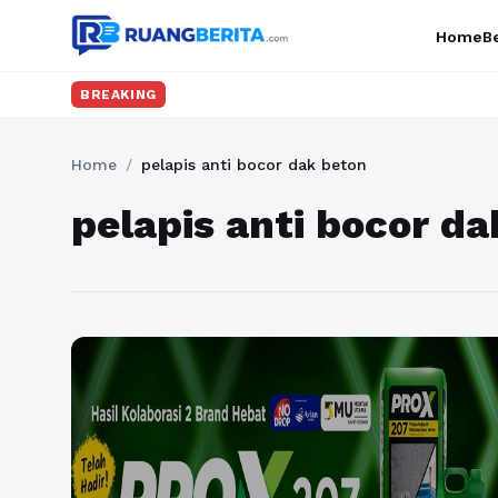
Home
Be
BREAKING
Home
/
pelapis anti bocor dak beton
pelapis anti bocor d