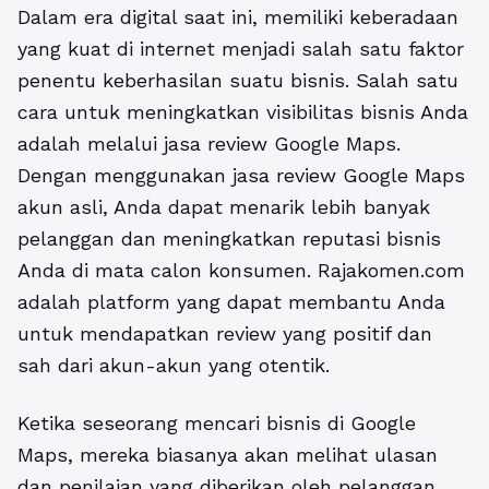
Dalam era digital saat ini, memiliki keberadaan
yang kuat di internet menjadi salah satu faktor
penentu keberhasilan suatu bisnis. Salah satu
cara untuk meningkatkan visibilitas bisnis Anda
adalah melalui jasa review Google Maps.
Dengan menggunakan
jasa review Google Maps
akun asli
, Anda dapat menarik lebih banyak
pelanggan dan meningkatkan reputasi bisnis
Anda di mata calon konsumen. Rajakomen.com
adalah platform yang dapat membantu Anda
untuk mendapatkan review yang positif dan
sah dari akun-akun yang otentik.
Ketika seseorang mencari bisnis di Google
Maps, mereka biasanya akan melihat ulasan
dan penilaian yang diberikan oleh pelanggan