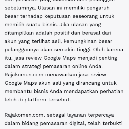
sebelumnya. Ulasan ini memiliki pengaruh
besar terhadap keputusan seseorang untuk
memilih suatu bisnis. Jika ulasan yang
ditampilkan adalah positif dan berasal dari
akun yang terlihat asli, kemungkinan besar
pelanggannya akan semakin tinggi. Oleh karena
itu, jasa review Google Maps menjadi penting
dalam strategi pemasaran online Anda.
Rajakomen.com menawarkan jasa review
Google Maps akun asli yang dirancang untuk
membantu bisnis Anda mendapatkan perhatian
lebih di platform tersebut.
Rajakomen.com, sebagai layanan terpercaya
dalam bidang pemasaran digital, telah terbukti