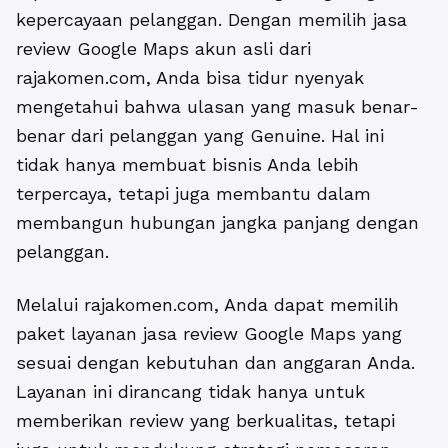
kepercayaan pelanggan. Dengan memilih jasa
review Google Maps akun asli dari
rajakomen.com, Anda bisa tidur nyenyak
mengetahui bahwa ulasan yang masuk benar-
benar dari pelanggan yang Genuine. Hal ini
tidak hanya membuat bisnis Anda lebih
terpercaya, tetapi juga membantu dalam
membangun hubungan jangka panjang dengan
pelanggan.
Melalui rajakomen.com, Anda dapat memilih
paket layanan jasa review Google Maps yang
sesuai dengan kebutuhan dan anggaran Anda.
Layanan ini dirancang tidak hanya untuk
memberikan review yang berkualitas, tetapi