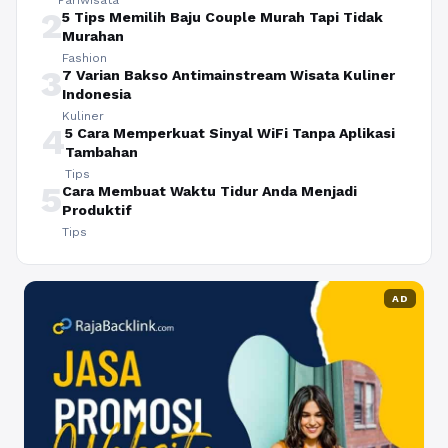
Pariwisata
2
5 Tips Memilih Baju Couple Murah Tapi Tidak
Murahan
Fashion
3
7 Varian Bakso Antimainstream Wisata Kuliner
Indonesia
Kuliner
4
5 Cara Memperkuat Sinyal WiFi Tanpa Aplikasi
Tambahan
Tips
5
Cara Membuat Waktu Tidur Anda Menjadi
Produktif
Tips
AD