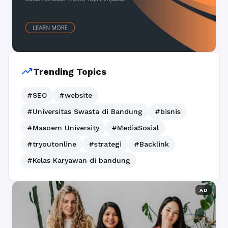
trending_up
Trending Topics
#SEO
#website
#Universitas Swasta di Bandung
#bisnis
#Masoem University
#MediaSosial
#tryoutonline
#strategi
#Backlink
#Kelas Karyawan di bandung
AD