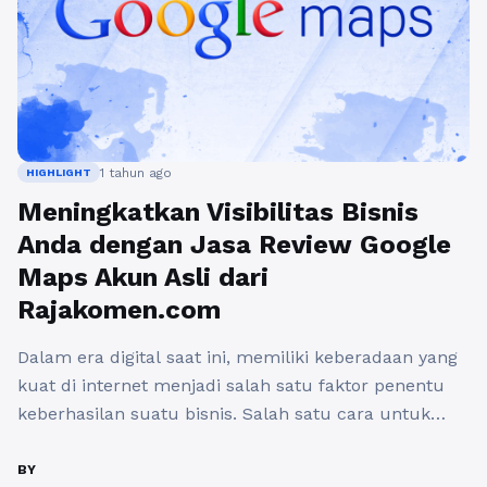
1 tahun ago
HIGHLIGHT
Meningkatkan Visibilitas Bisnis
Anda dengan Jasa Review Google
Maps Akun Asli dari
Rajakomen.com
Dalam era digital saat ini, memiliki keberadaan yang
kuat di internet menjadi salah satu faktor penentu
keberhasilan suatu bisnis. Salah satu cara untuk
meningkatkan visibilitas bisnis Anda adalah melalui
jasa review Google Maps. Dengan menggunakan jasa
BY