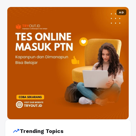
AD
trending_up
Trending Topics