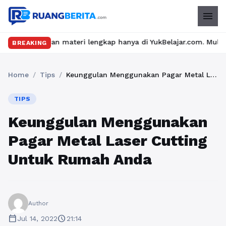
menu
an materi lengkap hanya di YukBelajar.com. Mulai langkah sukses
BREAKING
Home
/
Tips
/
Keunggulan Menggunakan Pagar Metal Laser Cutting Untuk Rumah Anda
TIPS
Keunggulan Menggunakan
Pagar Metal Laser Cutting
Untuk Rumah Anda
Author
calendar_today
schedule
Jul 14, 2022
21:14