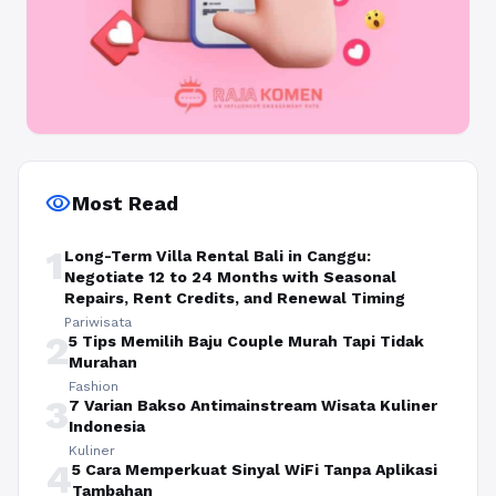
visibility
Most Read
1
Long-Term Villa Rental Bali in Canggu:
Negotiate 12 to 24 Months with Seasonal
Repairs, Rent Credits, and Renewal Timing
Pariwisata
2
5 Tips Memilih Baju Couple Murah Tapi Tidak
Murahan
Fashion
3
7 Varian Bakso Antimainstream Wisata Kuliner
Indonesia
Kuliner
4
5 Cara Memperkuat Sinyal WiFi Tanpa Aplikasi
Tambahan