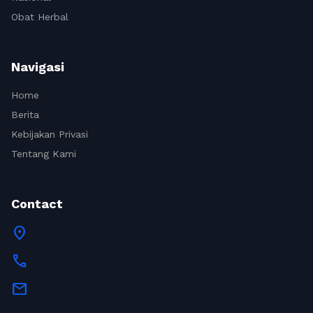
Obat Herbal
Navigasi
Home
Berita
Kebijakan Privasi
Tentang Kami
Contact
location_on
call
mail