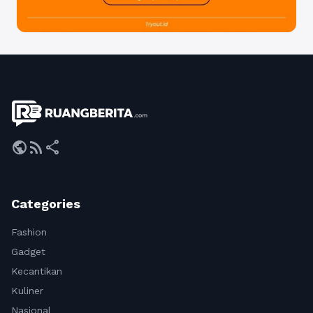
public
rss_feed
share
Categories
Fashion
Gadget
Kecantikan
Kuliner
Nasional