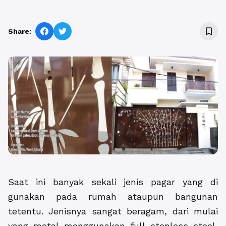
bookmark_border
Share:
Saat ini banyak sekali jenis pagar yang di
gunakan pada rumah ataupun bangunan
tetentu. Jenisnya sangat beragam, dari mulai
yang metal menggunakan full stenless steel,