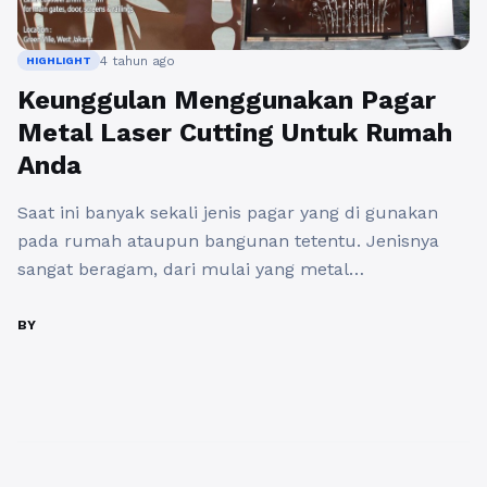
4 tahun ago
HIGHLIGHT
Keunggulan Menggunakan Pagar
Metal Laser Cutting Untuk Rumah
Anda
Saat ini banyak sekali jenis pagar yang di gunakan
pada rumah ataupun bangunan tetentu. Jenisnya
sangat beragam, dari mulai yang metal
menggunakan full stenless steel, besi tempa, laser
cutting, hollow hingga yang non metal, seperti
BY
menggunakan kayu maupun bahan lain dengan
berbagai jenis desain. Masing-masing material pagar
rumah tersebut tentunya memiliki kelebihannya
tersendiri. Salah-satu desain ...
Baca Selengkapnya