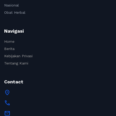
Nasional
Obat Herbal
Navigasi
Home
Berita
Kebijakan Privasi
Tentang Kami
Contact
location_on
call
mail