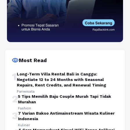
visibility
Most Read
1
Long-Term Villa Rental Bali in Canggu:
Negotiate 12 to 24 Months with Seasonal
Repairs, Rent Credits, and Renewal Timing
Pariwisata
2
5 Tips Memilih Baju Couple Murah Tapi Tidak
Murahan
Fashion
3
7 Varian Bakso Antimainstream Wisata Kuliner
Indonesia
Kuliner