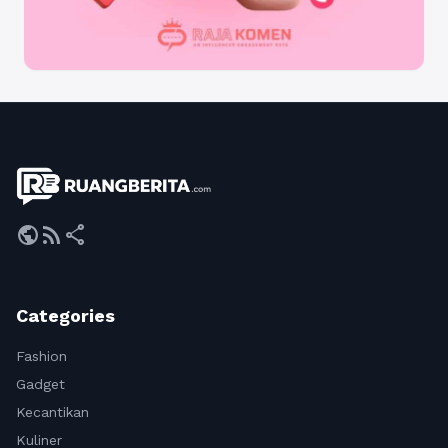
public
rss_feed
share
Categories
Fashion
Gadget
Kecantikan
Kuliner