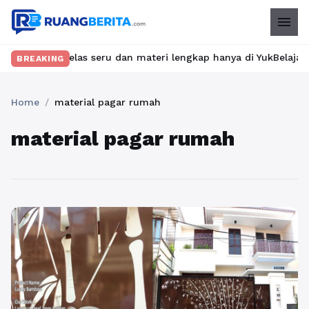
menu
mukan kelas seru dan materi lengkap hanya di YukBelajar.com. Mu
BREAKING
Home
/
material pagar rumah
material pagar rumah