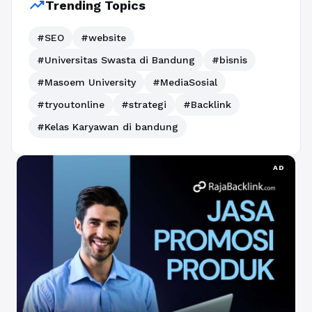
trending_up
Trending Topics
#SEO
#website
#Universitas Swasta di Bandung
#bisnis
#Masoem University
#MediaSosial
#tryoutonline
#strategi
#Backlink
#Kelas Karyawan di bandung
AD