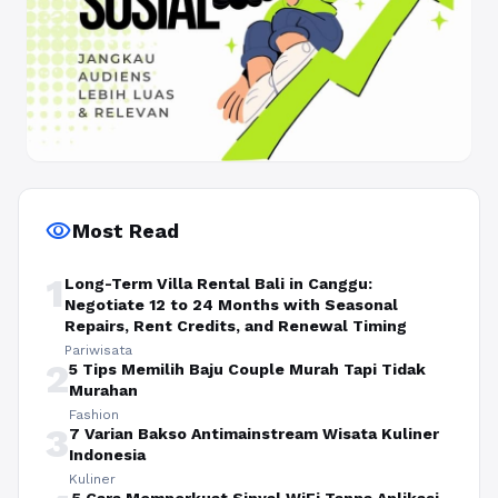
visibility
Most Read
1
Long-Term Villa Rental Bali in Canggu:
Negotiate 12 to 24 Months with Seasonal
Repairs, Rent Credits, and Renewal Timing
Pariwisata
2
5 Tips Memilih Baju Couple Murah Tapi Tidak
Murahan
Fashion
3
7 Varian Bakso Antimainstream Wisata Kuliner
Indonesia
Kuliner