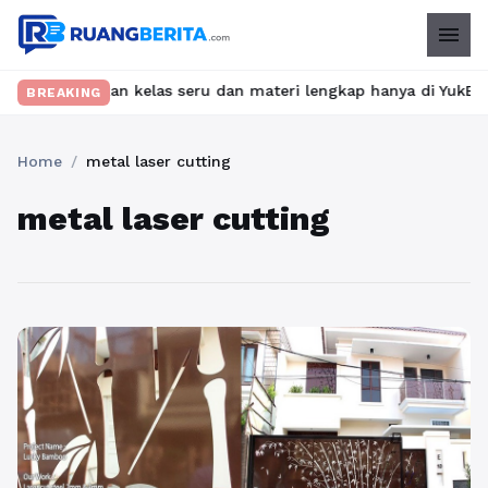
menu
? Temukan kelas seru dan materi lengkap hanya di YukBelajar.com
BREAKING
Home
/
metal laser cutting
metal laser cutting