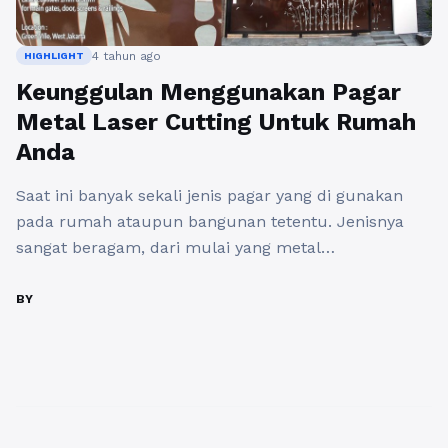
4 tahun ago
HIGHLIGHT
Keunggulan Menggunakan Pagar
Metal Laser Cutting Untuk Rumah
Anda
Saat ini banyak sekali jenis pagar yang di gunakan
pada rumah ataupun bangunan tetentu. Jenisnya
sangat beragam, dari mulai yang metal
menggunakan full stenless steel, besi tempa, laser
cutting, hollow hingga yang non metal, seperti
BY
menggunakan kayu maupun bahan lain dengan
berbagai jenis desain. Masing-masing material pagar
rumah tersebut tentunya memiliki kelebihannya
tersendiri. Salah-satu desain ...
Baca Selengkapnya