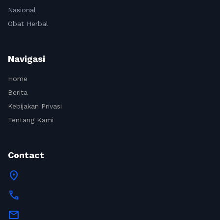
Nasional
Obat Herbal
Navigasi
Home
Berita
Kebijakan Privasi
Tentang Kami
Contact
location_on
call
mail