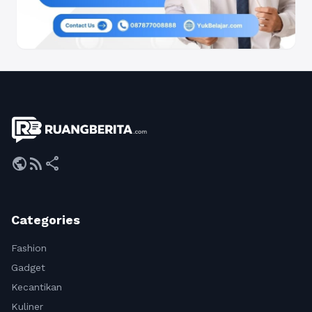
public
rss_feed
share
Categories
Fashion
Gadget
Kecantikan
Kuliner