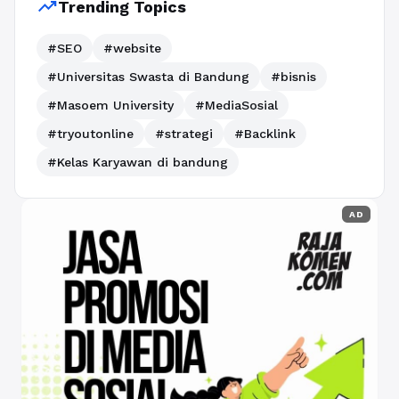
trending_up
Trending Topics
#SEO
#website
#Universitas Swasta di Bandung
#bisnis
#Masoem University
#MediaSosial
#tryoutonline
#strategi
#Backlink
#Kelas Karyawan di bandung
AD