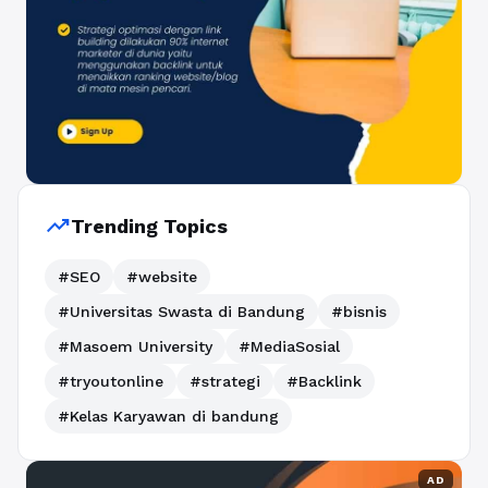
trending_up
Trending Topics
#SEO
#website
#Universitas Swasta di Bandung
#bisnis
#Masoem University
#MediaSosial
#tryoutonline
#strategi
#Backlink
#Kelas Karyawan di bandung
AD