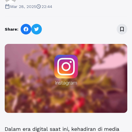
calendar_today
schedule
Mar 28, 2025
22:44
bookmark_border
Share:
Dalam era digital saat ini, kehadiran di media