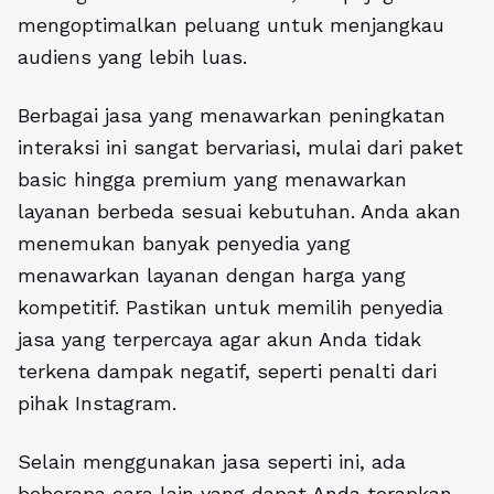
mengoptimalkan peluang untuk menjangkau
audiens yang lebih luas.
Berbagai jasa yang menawarkan peningkatan
interaksi ini sangat bervariasi, mulai dari paket
basic hingga premium yang menawarkan
layanan berbeda sesuai kebutuhan. Anda akan
menemukan banyak penyedia yang
menawarkan layanan dengan harga yang
kompetitif. Pastikan untuk memilih penyedia
jasa yang terpercaya agar akun Anda tidak
terkena dampak negatif, seperti penalti dari
pihak Instagram.
Selain menggunakan jasa seperti ini, ada
beberapa cara lain yang dapat Anda terapkan