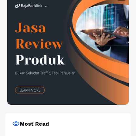
visibility
Most Read