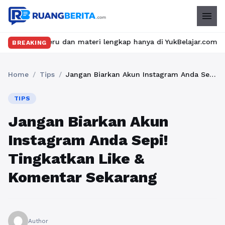
menu
eru dan materi lengkap hanya di YukBelajar.com. Mulai langkah s
BREAKING
Home
/
Tips
/
Jangan Biarkan Akun Instagram Anda Sepi! Tingkatkan Like & Komentar Sekarang
TIPS
Jangan Biarkan Akun
Instagram Anda Sepi!
Tingkatkan Like &
Komentar Sekarang
Author