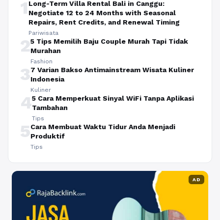
1
Long-Term Villa Rental Bali in Canggu:
Negotiate 12 to 24 Months with Seasonal
Repairs, Rent Credits, and Renewal Timing
Pariwisata
2
5 Tips Memilih Baju Couple Murah Tapi Tidak
Murahan
Fashion
3
7 Varian Bakso Antimainstream Wisata Kuliner
Indonesia
Kuliner
4
5 Cara Memperkuat Sinyal WiFi Tanpa Aplikasi
Tambahan
Tips
5
Cara Membuat Waktu Tidur Anda Menjadi
Produktif
Tips
AD