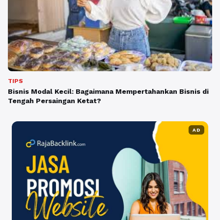
TIPS
Bisnis Modal Kecil: Bagaimana Mempertahankan Bisnis di
Tengah Persaingan Ketat?
AD