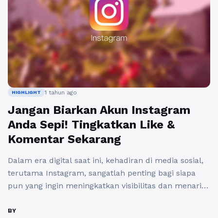
1 tahun ago
HIGHLIGHT
Jangan Biarkan Akun Instagram
Anda Sepi! Tingkatkan Like &
Komentar Sekarang
Dalam era digital saat ini, kehadiran di media sosial,
terutama Instagram, sangatlah penting bagi siapa
pun yang ingin meningkatkan visibilitas dan menarik
perhatian. Namun, banyak pengguna Instagram yang
merasa frustrasi ketika posting-an mereka sedikit
BY