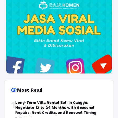
visibility
Most Read
1
Long-Term Villa Rental Bali in Canggu:
Negotiate 12 to 24 Months with Seasonal
Repairs, Rent Credits, and Renewal Timing