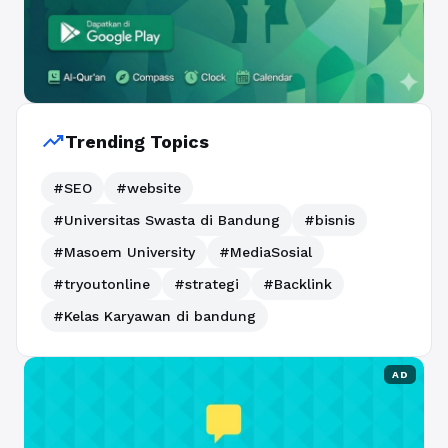
trending_up
Trending Topics
#SEO
#website
#Universitas Swasta di Bandung
#bisnis
#Masoem University
#MediaSosial
#tryoutonline
#strategi
#Backlink
#Kelas Karyawan di bandung
AD