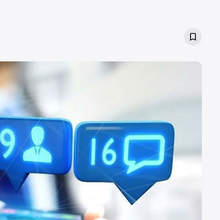
bookmark_border