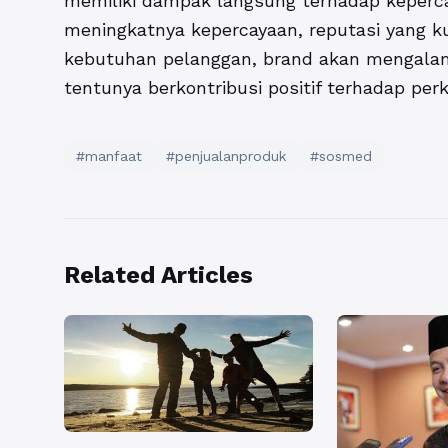
memiliki dampak langsung terhadap keperc
meningkatnya kepercayaan, reputasi yang k
kebutuhan pelanggan, brand akan mengalam
tentunya berkontribusi positif terhadap pe
#manfaat
#penjualanproduk
#sosmed
Related Articles