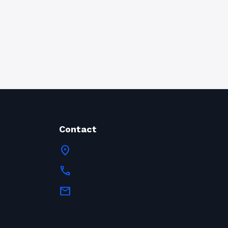
Contact
location_on
call
mail