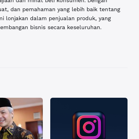
ayaan dan minat beli konsumen. Dengan
uat, dan pemahaman yang lebih baik tentang
i lonjakan dalam penjualan produk, yang
rkembangan bisnis secara keseluruhan.