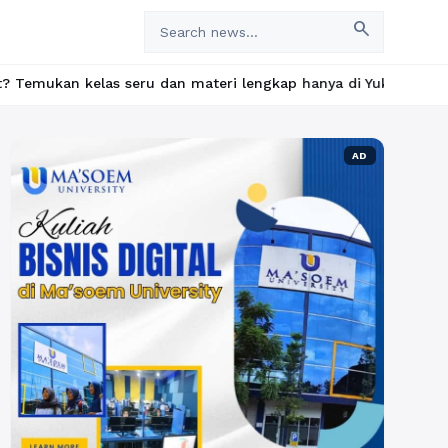
search
elas seru dan materi lengkap hanya di YukBelajar.com. Mulai lan
AD