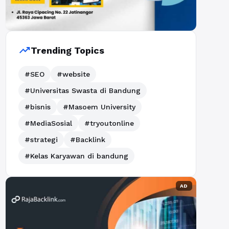
trending_up
Trending Topics
#SEO
#website
#Universitas Swasta di Bandung
#bisnis
#Masoem University
#MediaSosial
#tryoutonline
#strategi
#Backlink
#Kelas Karyawan di bandung
AD