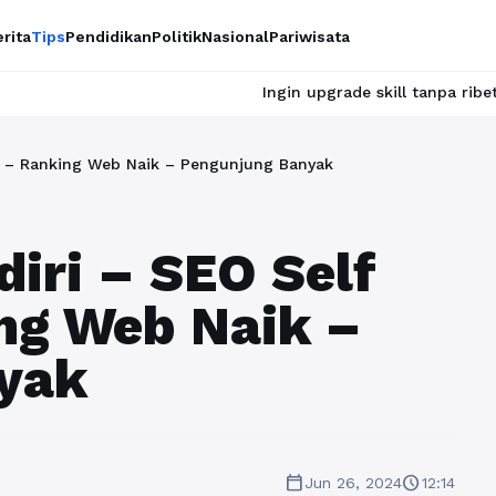
rita
Tips
Pendidikan
Politik
Nasional
Pariwisata
Ingin upgrade skill tanpa ribet? Temukan k
ce – Ranking Web Naik – Pengunjung Banyak
diri – SEO Self
ng Web Naik –
yak
calendar_today
schedule
Jun 26, 2024
12:14