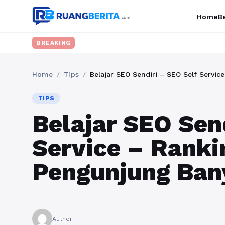
Home
Be
BREAKING
Home
/
Tips
/
Belajar SEO Sendiri – SEO Self Servi
TIPS
Belajar SEO Sen
Service – Ranki
Pengunjung Ban
Author