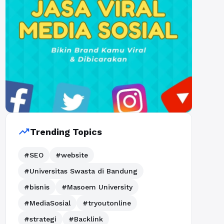
trending_up
Trending Topics
#SEO
#website
#Universitas Swasta di Bandung
#bisnis
#Masoem University
#MediaSosial
#tryoutonline
#strategi
#Backlink