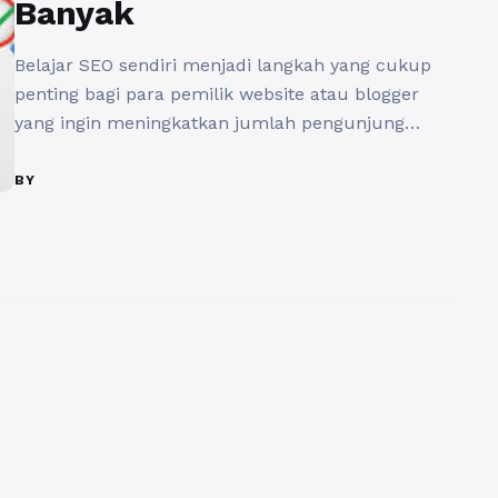
Banyak
Belajar SEO sendiri menjadi langkah yang cukup
penting bagi para pemilik website atau blogger
yang ingin meningkatkan jumlah pengunjung
dengan cara organik. Dengan memahami konsep
dasar Search Engine Optimization (SEO) dan
BY
menerapkan teknik-tekniknya secara mandiri,
website Anda bisa mendapatkan peringkat yang
lebih baik di hasil pencarian. Salah satu cara
untuk belajar SEO sendiri adalah dengan ...
Baca
Selengkapnya