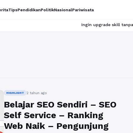
rita
Tips
Pendidikan
Politik
Nasional
Pariwisata
Ingin upgrade skill tanpa ribet? T
2 tahun ago
HIGHLIGHT
Belajar SEO Sendiri – SEO
Self Service – Ranking
Web Naik – Pengunjung