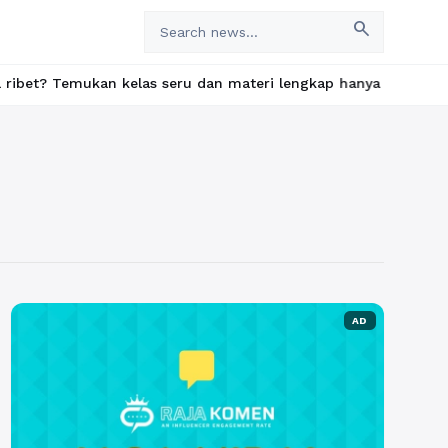
search
emukan kelas seru dan materi lengkap hanya di YukBelajar.com. M
AD