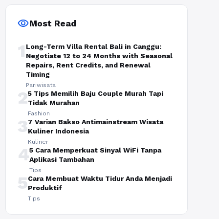
visibility
Most Read
1
Long-Term Villa Rental Bali in Canggu:
Negotiate 12 to 24 Months with Seasonal
Repairs, Rent Credits, and Renewal
Timing
Pariwisata
2
5 Tips Memilih Baju Couple Murah Tapi
Tidak Murahan
Fashion
3
7 Varian Bakso Antimainstream Wisata
Kuliner Indonesia
Kuliner
4
5 Cara Memperkuat Sinyal WiFi Tanpa
Aplikasi Tambahan
Tips
5
Cara Membuat Waktu Tidur Anda Menjadi
Produktif
Tips