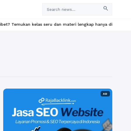
search
kan kelas seru dan materi lengkap hanya di YukBelajar.com. Mulai
AD