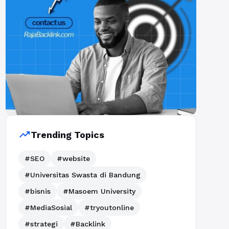
trending_up
Trending Topics
#SEO
#website
#Universitas Swasta di Bandung
#bisnis
#Masoem University
#MediaSosial
#tryoutonline
#strategi
#Backlink