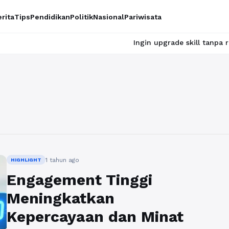
rita
Tips
Pendidikan
Politik
Nasional
Pariwisata
Ingin upgrade skill tanpa ribet? Temu
1 tahun ago
HIGHLIGHT
Engagement Tinggi
Meningkatkan
Kepercayaan dan Minat