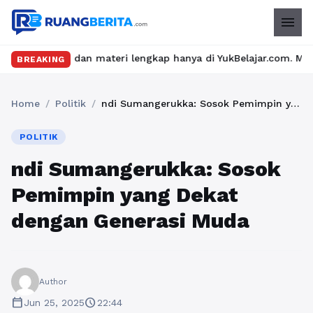
menu
an materi lengkap hanya di YukBelajar.com. Mulai langkah sukses
BREAKING
Home
/
Politik
/
ndi Sumangerukka: Sosok Pemimpin yang Dekat dengan Generasi Muda
POLITIK
ndi Sumangerukka: Sosok
Pemimpin yang Dekat
dengan Generasi Muda
Author
calendar_today
schedule
Jun 25, 2025
22:44