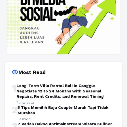
visibility
Most Read
1
Long-Term Villa Rental Bali in Canggu:
Negotiate 12 to 24 Months with Seasonal
Repairs, Rent Credits, and Renewal Timing
Pariwisata
2
5 Tips Memilih Baju Couple Murah Tapi Tidak
Murahan
Fashion
3
7 Varian Bakso Antimainstream Wisata Kuliner