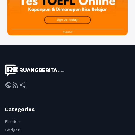
public
rss_feed
share
Categories
Fashion
Gadget