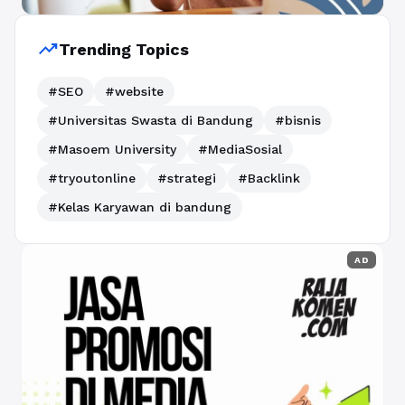
trending_up
Trending Topics
#SEO
#website
#Universitas Swasta di Bandung
#bisnis
#Masoem University
#MediaSosial
#tryoutonline
#strategi
#Backlink
#Kelas Karyawan di bandung
AD