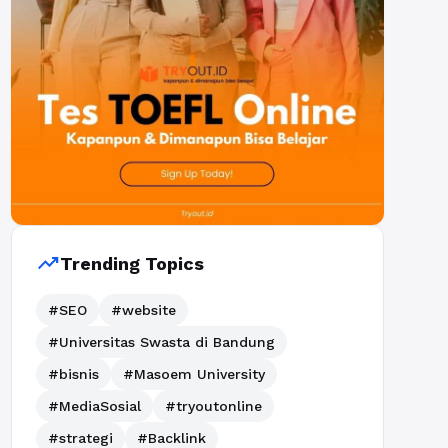
trending_up
Trending Topics
#SEO
#website
#Universitas Swasta di Bandung
#bisnis
#Masoem University
#MediaSosial
#tryoutonline
#strategi
#Backlink