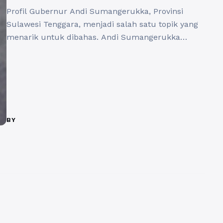
Profil Gubernur Andi Sumangerukka, Provinsi
Sulawesi Tenggara, menjadi salah satu topik yang
menarik untuk dibahas. Andi Sumangerukka
adalah sosok pemimpin yang membawa harapan
dan perubahan di daerah yang kaya dengan
sumber daya alam ini. Dalam artikel ini, kita akan
mengupas lebih dalam tentang perjalanan karier,
visi, misi, serta kebijakan yang diterapkan oleh
beliau. Dengan mengetahui ...
Baca Selengkapnya
BY