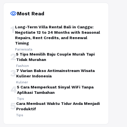
visibility
Most Read
1
Long-Term Villa Rental Bali in Canggu:
Negotiate 12 to 24 Months with Seasonal
Repairs, Rent Credits, and Renewal
Timing
Pariwisata
2
5 Tips Memilih Baju Couple Murah Tapi
Tidak Murahan
Fashion
3
7 Varian Bakso Antimainstream Wisata
Kuliner Indonesia
Kuliner
4
5 Cara Memperkuat Sinyal WiFi Tanpa
Aplikasi Tambahan
Tips
5
Cara Membuat Waktu Tidur Anda Menjadi
Produktif
Tips