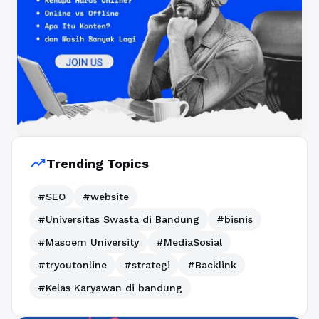
trending_up
Trending Topics
#SEO
#website
#Universitas Swasta di Bandung
#bisnis
#Masoem University
#MediaSosial
#tryoutonline
#strategi
#Backlink
#Kelas Karyawan di bandung