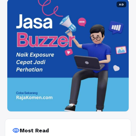
AD
visibility
Most Read