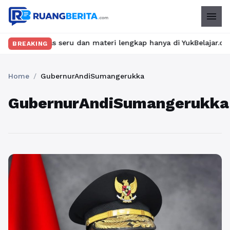
menu
an kelas seru dan materi lengkap hanya di YukBelajar.com. Mulai
BREAKING
Home
/
GubernurAndiSumangerukka
GubernurAndiSumangerukka