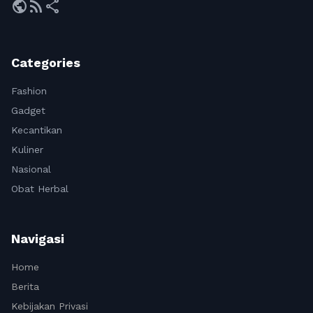
public
rss_feed
share
Categories
Fashion
Gadget
Kecantikan
Kuliner
Nasional
Obat Herbal
Navigasi
Home
Berita
Kebijakan Privasi