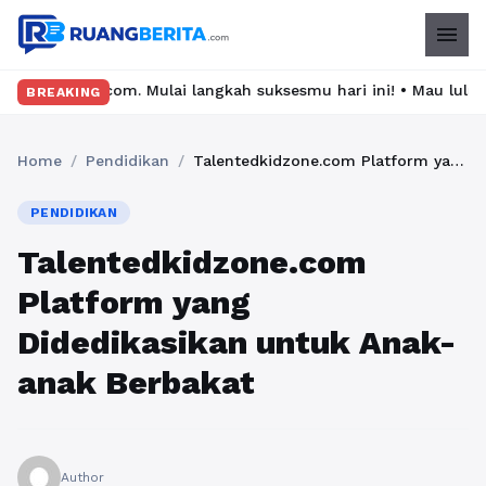
menu
om. Mulai langkah suksesmu hari ini! • Mau lulus? Latih dirimu d
BREAKING
Home
/
Pendidikan
/
Talentedkidzone.com Platform yang Didedikasikan untuk Anak-anak Berbakat
PENDIDIKAN
Talentedkidzone.com
Platform yang
Didedikasikan untuk Anak-
anak Berbakat
Author