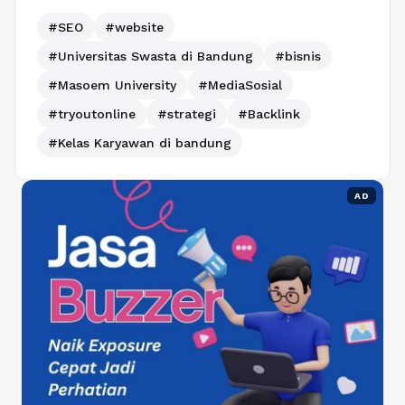
#SEO
#website
#Universitas Swasta di Bandung
#bisnis
#Masoem University
#MediaSosial
#tryoutonline
#strategi
#Backlink
#Kelas Karyawan di bandung
AD