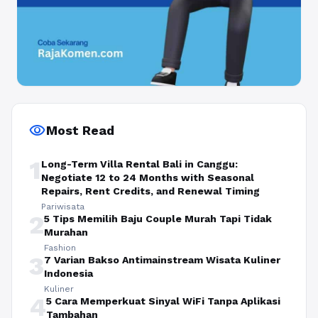
visibility
Most Read
1
Long-Term Villa Rental Bali in Canggu:
Negotiate 12 to 24 Months with Seasonal
Repairs, Rent Credits, and Renewal Timing
Pariwisata
2
5 Tips Memilih Baju Couple Murah Tapi Tidak
Murahan
Fashion
3
7 Varian Bakso Antimainstream Wisata Kuliner
Indonesia
Kuliner
4
5 Cara Memperkuat Sinyal WiFi Tanpa Aplikasi
Tambahan