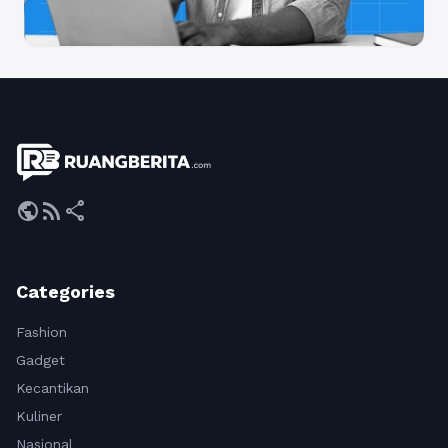
public
rss_feed
share
Categories
Fashion
Gadget
Kecantikan
Kuliner
Nasional