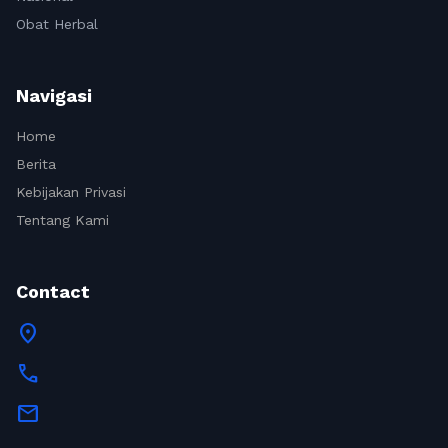
Obat Herbal
Navigasi
Home
Berita
Kebijakan Privasi
Tentang Kami
Contact
location_on
call
mail