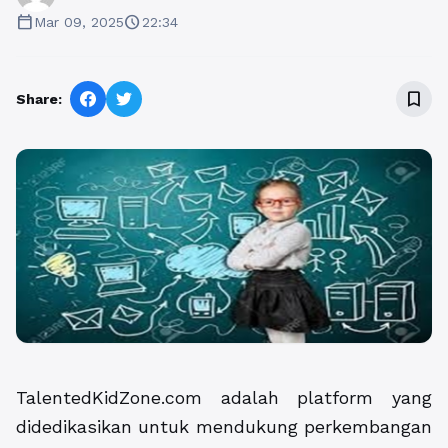
calendar_today
schedule
Mar 09, 2025
22:34
bookmark_border
Share:
TalentedKidZone.com adalah platform yang
didedikasikan untuk mendukung perkembangan