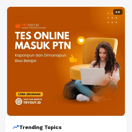
AD
trending_up
Trending Topics