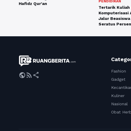
PENDIDIKAN
Hafidz Qur'an
Tertarik Kuliah
Komputerisasi 
Jalur Beasiswa
Seratus Perse
Catego
Fashion
public
rss_feed
share
Gadget
Kecantika
Kuliner
Nasional
Obat Herb