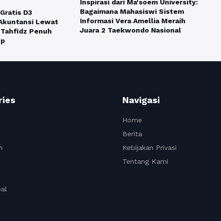
Inspirasi dari Ma'soem University:
Bagaimana Mahasiswi Sistem
 Gratis D3
Informasi Vera Amellia Meraih
Akuntansi Lewat
Juara 2 Taekwondo Nasional
 Tahfidz Penuh
np
ries
Navigasi
Home
Berita
n
Kebijakan Privasi
Tentang Kami
al