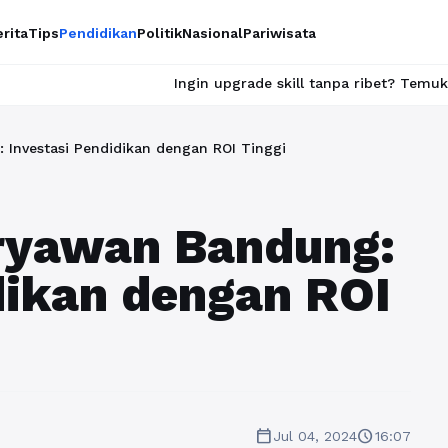
rita
Tips
Pendidikan
Politik
Nasional
Pariwisata
Ingin upgrade skill tanpa ribet? Temukan kelas seru da
 Investasi Pendidikan dengan ROI Tinggi
aryawan Bandung:
dikan dengan ROI
calendar_today
schedule
Jul 04, 2024
16:07