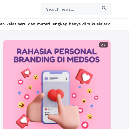
search
n materi lengkap hanya di YukBelajar.com. Mulai langkah suksesmu
AD