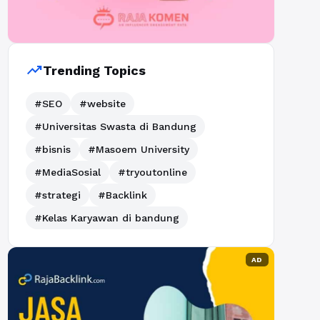
trending_up
Trending Topics
#SEO
#website
#Universitas Swasta di Bandung
#bisnis
#Masoem University
#MediaSosial
#tryoutonline
#strategi
#Backlink
#Kelas Karyawan di bandung
AD