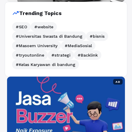
trending_up
Trending Topics
#SEO
#website
#Universitas Swasta di Bandung
#bisnis
#Masoem University
#MediaSosial
#tryoutonline
#strategi
#Backlink
#Kelas Karyawan di bandung
AD