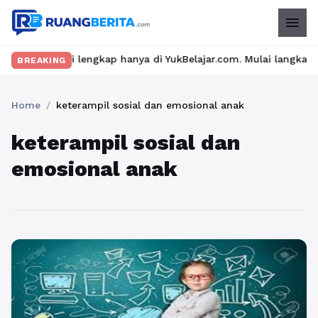
menu
 materi lengkap hanya di YukBelajar.com. Mulai langkah suksesmu
BREAKING
Home
/
keterampil sosial dan emosional anak
keterampil sosial dan
emosional anak