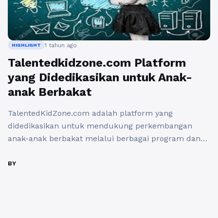
1 tahun ago
HIGHLIGHT
Talentedkidzone.com Platform
yang Didedikasikan untuk Anak-
anak Berbakat
TalentedKidZone.com adalah platform yang
didedikasikan untuk mendukung perkembangan
anak-anak berbakat melalui berbagai program dan
sumber daya yang dirancang khusus. Berikut adalah
beberapa cara Talentedlkidzone.com memupuk
BY
potensi pada anak berbakat: 1. Program Pendidikan
yang Disesuaikan TalentedKidZone.com menawarkan
kurikulum yang dirancang untuk memenuhi
kebutuhan belajar anak berbakat. Program ini