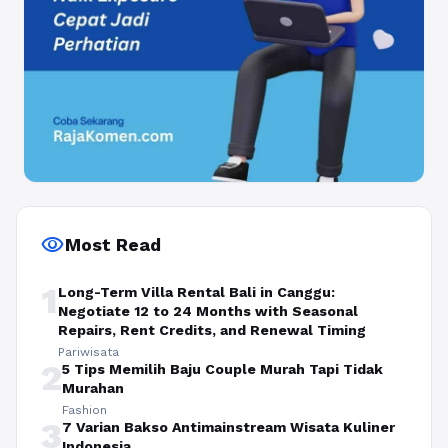
visibility
Most Read
1
Long-Term Villa Rental Bali in Canggu:
Negotiate 12 to 24 Months with Seasonal
Repairs, Rent Credits, and Renewal Timing
Pariwisata
2
5 Tips Memilih Baju Couple Murah Tapi Tidak
Murahan
Fashion
3
7 Varian Bakso Antimainstream Wisata Kuliner
Indonesia