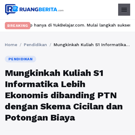
menu
 YukBelajar.com. Mulai langkah suksesmu hari ini! • Mau lulus? 
BREAKING
Home
/
Pendidikan
/
Mungkinkah Kuliah S1 Informatika Lebih Ekonomis dibanding PTN dengan Skema Cicilan dan Potongan Biaya
PENDIDIKAN
Mungkinkah Kuliah S1
Informatika Lebih
Ekonomis dibanding PTN
dengan Skema Cicilan dan
Potongan Biaya