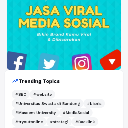
trending_up
Trending Topics
#SEO
#website
#Universitas Swasta di Bandung
#bisnis
#Masoem University
#MediaSosial
#tryoutonline
#strategi
#Backlink