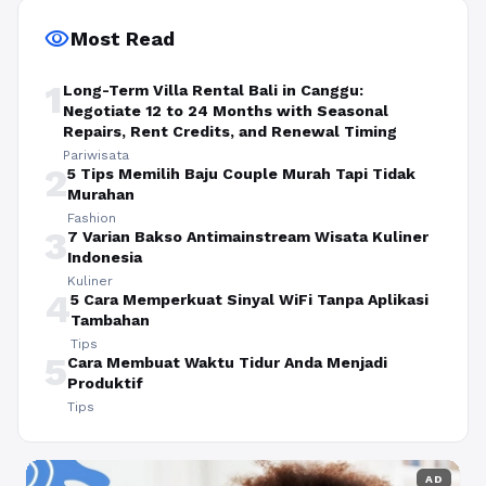
visibility
Most Read
1
Long-Term Villa Rental Bali in Canggu:
Negotiate 12 to 24 Months with Seasonal
Repairs, Rent Credits, and Renewal Timing
Pariwisata
2
5 Tips Memilih Baju Couple Murah Tapi Tidak
Murahan
Fashion
3
7 Varian Bakso Antimainstream Wisata Kuliner
Indonesia
Kuliner
4
5 Cara Memperkuat Sinyal WiFi Tanpa Aplikasi
Tambahan
Tips
5
Cara Membuat Waktu Tidur Anda Menjadi
Produktif
Tips
AD