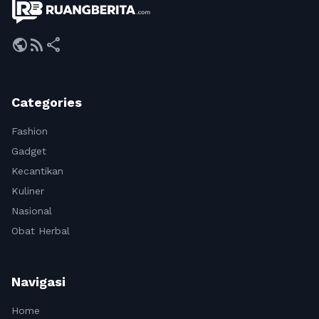
public
rss_feed
share
Categories
Fashion
Gadget
Kecantikan
Kuliner
Nasional
Obat Herbal
Navigasi
Home