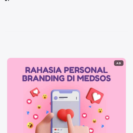
ini menjawab tantangan transformasi digital global,
memberikan manfaat penguasaan algoritma tingkat
tinggi, serta menunjukkan relevansi kurikulum prodi
sistem informasi dan informatika dalam memenuhi
kebutuhan tenaga ...
Baca Selengkapnya
AD