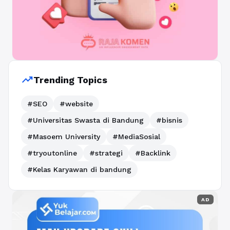
trending_up
Trending Topics
#SEO
#website
#Universitas Swasta di Bandung
#bisnis
#Masoem University
#MediaSosial
#tryoutonline
#strategi
#Backlink
#Kelas Karyawan di bandung
AD