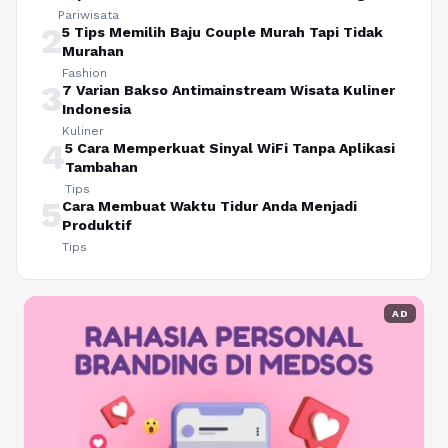
Pariwisata
2
5 Tips Memilih Baju Couple Murah Tapi Tidak
Murahan
Fashion
3
7 Varian Bakso Antimainstream Wisata Kuliner
Indonesia
Kuliner
4
5 Cara Memperkuat Sinyal WiFi Tanpa Aplikasi
Tambahan
Tips
5
Cara Membuat Waktu Tidur Anda Menjadi
Produktif
Tips
AD