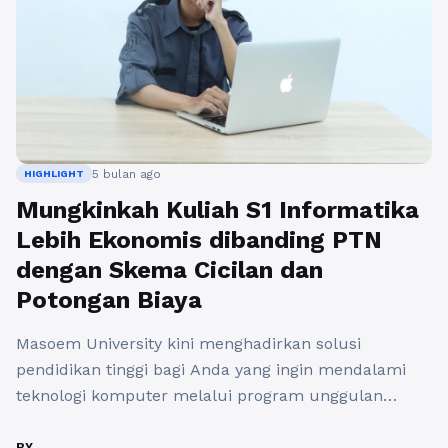
5 bulan ago
HIGHLIGHT
Mungkinkah Kuliah S1 Informatika
Lebih Ekonomis dibanding PTN
dengan Skema Cicilan dan
Potongan Biaya
Masoem University kini menghadirkan solusi
pendidikan tinggi bagi Anda yang ingin mendalami
teknologi komputer melalui program unggulan
Informatika S1 dengan skema pembiayaan yang jauh
lebih ekonomis dan transparan. Pemilihan program
BY