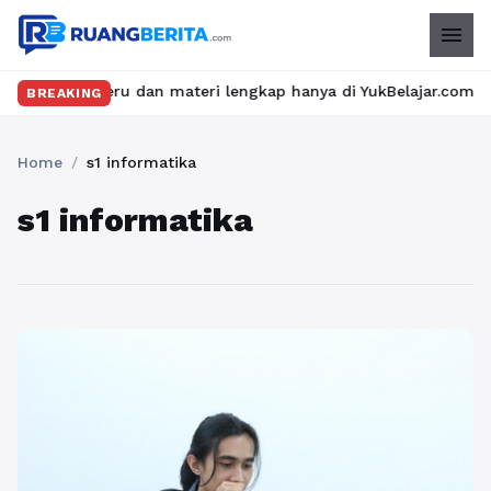
menu
kelas seru dan materi lengkap hanya di YukBelajar.com. Mulai la
BREAKING
Home
/
s1 informatika
s1 informatika