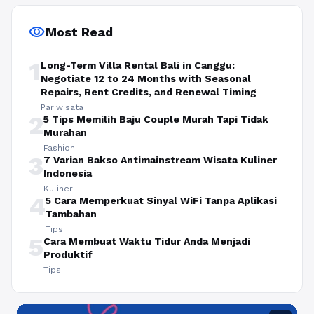
visibility
Most Read
1
Long-Term Villa Rental Bali in Canggu:
Negotiate 12 to 24 Months with Seasonal
Repairs, Rent Credits, and Renewal Timing
Pariwisata
2
5 Tips Memilih Baju Couple Murah Tapi Tidak
Murahan
Fashion
3
7 Varian Bakso Antimainstream Wisata Kuliner
Indonesia
Kuliner
4
5 Cara Memperkuat Sinyal WiFi Tanpa Aplikasi
Tambahan
Tips
5
Cara Membuat Waktu Tidur Anda Menjadi
Produktif
Tips