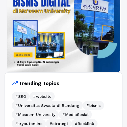
trending_up
Trending Topics
#SEO
#website
#Universitas Swasta di Bandung
#bisnis
#Masoem University
#MediaSosial
#tryoutonline
#strategi
#Backlink