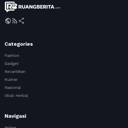
public
rss_feed
share
Categories
Fashion
Gadget
Kecantikan
Kuliner
Nasional
Obat Herbal
Navigasi
Home