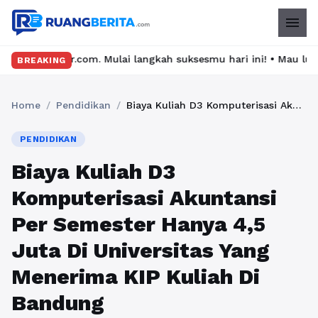
menu
lai langkah suksesmu hari ini! • Mau lulus? Latih dirimu dengan
BREAKING
Home
/
Pendidikan
/
Biaya Kuliah D3 Komputerisasi Akuntansi Per Semester Hanya 4,5 Juta Di Universitas Yang Menerima KIP Kuliah Di Bandung
PENDIDIKAN
Biaya Kuliah D3
Komputerisasi Akuntansi
Per Semester Hanya 4,5
Juta Di Universitas Yang
Menerima KIP Kuliah Di
Bandung