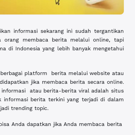
an informasi sekarang ini sudah tergantikan
a orang membaca berita melalui online, tapi
a di Indonesia yang lebih banyak mengetahui
berbagai platform berita melalui website atau
didapatkan jika membaca berita secara online.
nformasi atau berita-berita viral adalah situs
informasi berita terkini yang terjadi di dalam
adi trending topic.
 bisa Anda dapatkan jika Anda membaca berita