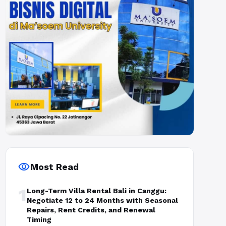
visibility
Most Read
1
Long-Term Villa Rental Bali in Canggu:
Negotiate 12 to 24 Months with Seasonal
Repairs, Rent Credits, and Renewal
Timing