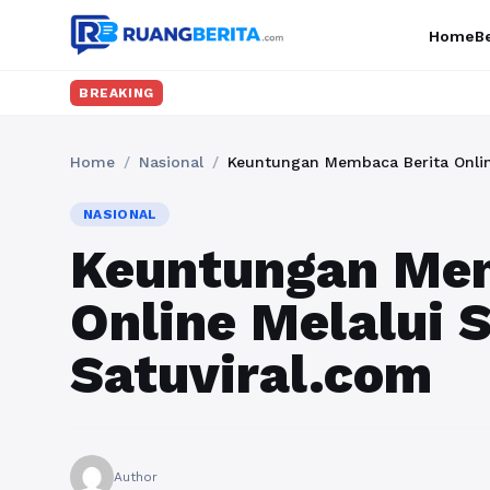
Home
Be
BREAKING
Home
/
Nasional
/
Keuntungan Membaca Berita Online
NASIONAL
Keuntungan Mem
Online Melalui S
Satuviral.com
Author