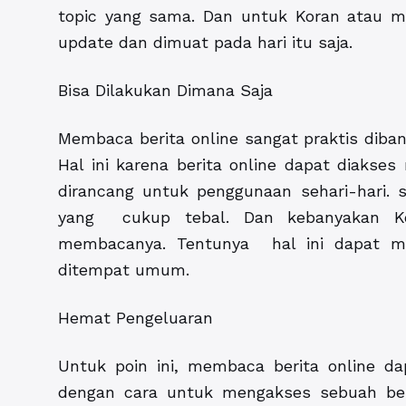
topic yang sama. Dan untuk Koran atau m
update dan dimuat pada hari itu saja.
Bisa Dilakukan Dimana Saja
Membaca berita online sangat praktis dib
Hal ini karena berita online dapat diaks
dirancang untuk penggunaan sehari-hari. 
yang cukup tebal. Dan kebanyakan Ko
membacanya. Tentunya hal ini dapat m
ditempat umum.
Hemat Pengeluaran
Untuk poin ini, membaca berita online da
dengan cara untuk mengakses sebuah be