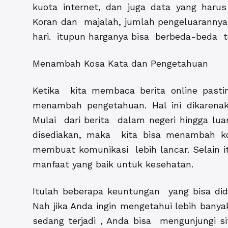
kuota internet, dan juga data yang harus
Koran dan majalah, jumlah pengeluarannya 
hari. itupun harganya bisa berbeda-beda t
Menambah Kosa Kata dan Pengetahuan
Ketika kita membaca berita online past
menambah pengetahuan. Hal ini dikarenak
Mulai dari berita dalam negeri hingga lua
disediakan, maka kita bisa menambah ko
membuat komunikasi lebih lancar. Selain 
manfaat yang baik untuk kesehatan.
Itulah beberapa keuntungan yang bisa did
Nah jika Anda ingin mengetahui lebih banyak
sedang terjadi , Anda bisa mengunjungi sit