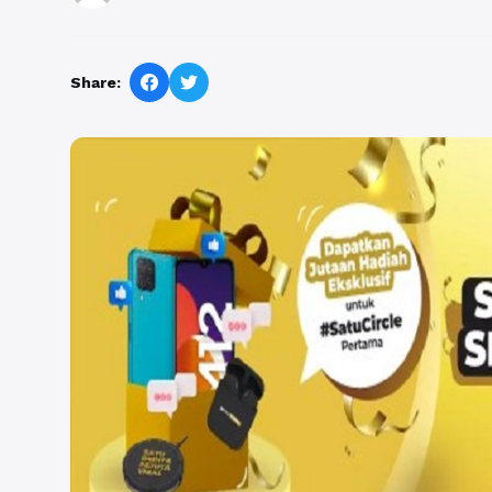
Share: