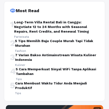
visibility
Most Read
1
Long-Term Villa Rental Bali in Canggu:
Negotiate 12 to 24 Months with Seasonal
Repairs, Rent Credits, and Renewal Timing
Pariwisata
2
5 Tips Memilih Baju Couple Murah Tapi Tidak
Murahan
Fashion
3
7 Varian Bakso Antimainstream Wisata Kuliner
Indonesia
Kuliner
4
5 Cara Memperkuat Sinyal WiFi Tanpa Aplikasi
Tambahan
Tips
5
Cara Membuat Waktu Tidur Anda Menjadi
Produktif
Tips