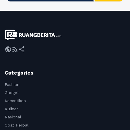
public
rss_feed
share
Categories
Fashion
Gadget
Kecantikan
Kuliner
Nasional
Obat Herbal