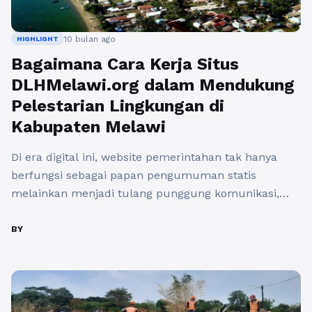
10 bulan ago
HIGHLIGHT
Bagaimana Cara Kerja Situs
DLHMelawi.org dalam Mendukung
Pelestarian Lingkungan di
Kabupaten Melawi
Di era digital ini, website pemerintahan tak hanya
berfungsi sebagai papan pengumuman statis
melainkan menjadi tulang punggung komunikasi,
transparansi, dan partisipasi publik.
https://dlhmelawi.org/profile/tentang/ adalah situs
BY
resmi Dinas Lingkungan Hidup Kabupaten Melawi
yang dirancang untuk mendukung upaya pelestarian
lingkungan lewat informasi, layanan publik, dan
kolaborasi masyarakat. Artikel ini menjelaskan cara