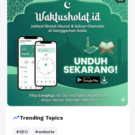
trending_up
Trending Topics
#SEO
#website