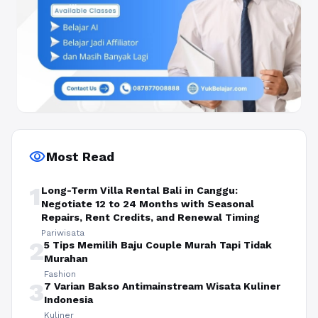
visibility
Most Read
1
Long-Term Villa Rental Bali in Canggu:
Negotiate 12 to 24 Months with Seasonal
Repairs, Rent Credits, and Renewal Timing
Pariwisata
2
5 Tips Memilih Baju Couple Murah Tapi Tidak
Murahan
Fashion
3
7 Varian Bakso Antimainstream Wisata Kuliner
Indonesia
Kuliner