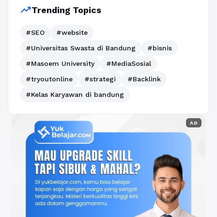
trending_up
Trending Topics
#SEO
#website
#Universitas Swasta di Bandung
#bisnis
#Masoem University
#MediaSosial
#tryoutonline
#strategi
#Backlink
#Kelas Karyawan di bandung
AD