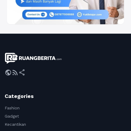
public
rss_feed
share
Categories
Fashion
Gadget
Kecantikan